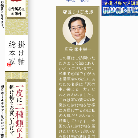
店長 家中栄一
この度はご訪問いた
だきまして誠にあり
がとうございます。
私事で恐縮ですがあ
る講演会の先生にあ
なたの名前は「家の
中が栄える一方」だ
ねと言われました。
これは家の繁栄の象
徴的な掛け軸を皆様
にお届けするのは私
の天職だと思い日々
精進しています。全
国の方に掛け軸を届
けたいという想いか
ら掛け軸の通販専門