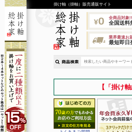
掛け軸（掛軸）販売通販サイト
全商品対象!
全国送料
業界最速お届
最短即日
【「掛け軸
よくあるご質問