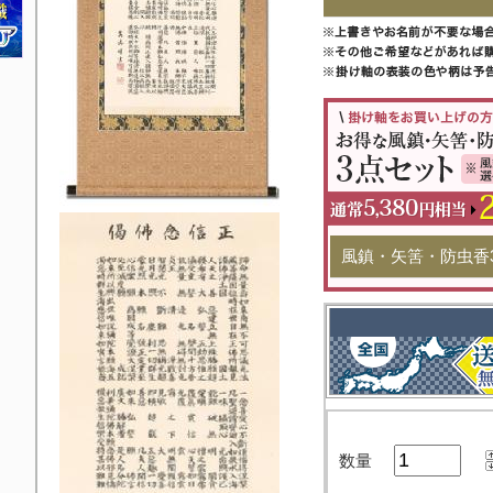
風鎮・矢筈・防虫香
数量