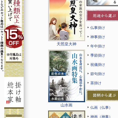
仏事掛け
神事掛け
天照皇大神
年中掛け
季節掛け
祝儀掛け
節句掛け
茶掛け
山水画
仏画（仏事）
神画（神事）