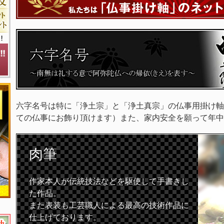
六字名号は特に「浄土宗」と「浄土真宗」の仏事用掛け軸
ての仏事にお飾り頂けます）また、家内安全を願って年中
肉筆
作家本人が伝統技法などを駆使して手書きし
た作品。
また表装も工芸職人による最高の技術作品に
仕上げております。