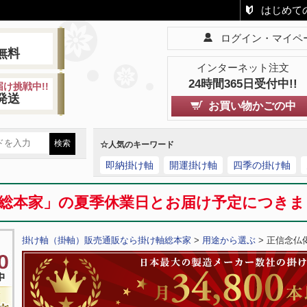
はじめて
ログイン・マイペ
!
無料
インターネット注文
24時間365日受付中!!
け挑戦中!!
発送
お買い物かごの中
☆人気のキーワード
即納掛け軸
開運掛け軸
四季の掛け軸
総本家」の夏季休業日とお届け予定につき
掛け軸（掛軸）販売通販なら掛け軸総本家
>
用途から選ぶ
> 正信念仏