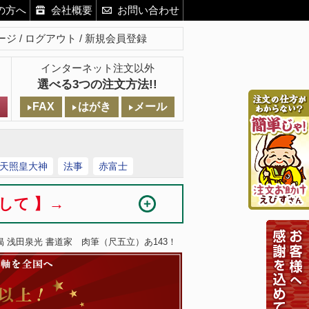
の方へ
会社概要
お問い合わせ
ージ
ログアウト
新規会員登録
インターネット注文以外
選べる3つの注文方法!!
FAX
はがき
メール
天照皇大神
法事
赤富士
まして 】→
偈 浅田泉光 書道家 肉筆（尺五立）あ143！