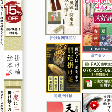
掛け軸関連商品
四本セット
開運掛け軸