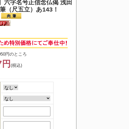
】六字名号
正信念仏偈 浅田
筆（尺五立）あ143！
050円のところ
87円
(税込)