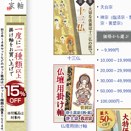
天台宗
禅宗（臨済宗・
宗・黄檗宗）
～9,999円
十三仏
10,000～19,99
20,000～29,99
30,000～49,99
50,000～99,99
100,000円～
仏壇用掛け軸