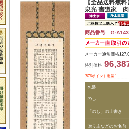
【全品送料無料
泉光 書道家 肉
商品番号 G-A143
メーカー通常価格127,
96,3
特別価格
[876ポイント進呈 ]
包装
のし
「のし」の上書き
贈り主などのお名前