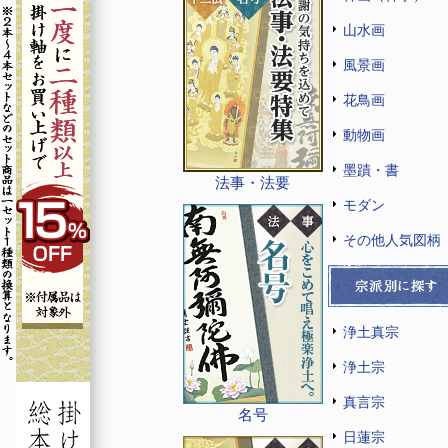
山水画
風景画
花鳥画
動物画
墨蹟・書
法事・法要
モダン
その他人気図柄
浄土真宗
浄土宗
真言宗
名号
日蓮宗