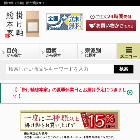
掛け軸（掛軸）販売通販サイト
目的
図柄
宗派別
から探す
から探す
に探す
【「掛け軸総本家」の夏季休業日とお届け予定につきまし
て 】→