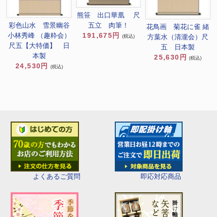
熊笹 出口華凰 尺
彩色山水 雪景幽谷
五立 肉筆！
花鳥画 菊花に雀 緒
小林秀峰 （趣粋会）
191,675円
方葉水（清瀧会）尺
(税込)
尺五【大特価】 日
五 日本製
本製
25,630円
(税込)
24,530円
(税込)
即応対応商品
よくあるご質問