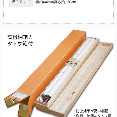
尺二アンド
幅約44cm×高さ約120cm