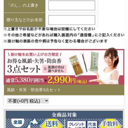
「のし」の上書き
贈り主などのお名前
風鎮・矢筈・防虫香3点セット