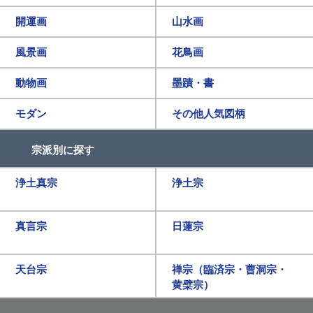
開運画
山水画
風景画
花鳥画
動物画
墨蹟・書
モダン
その他人気図柄
宗派別に探す
浄土真宗
浄土宗
真言宗
日蓮宗
天台宗
禅宗（臨済宗・曹洞宗・
黄檗宗）