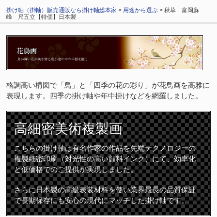
掛け軸（掛軸）販売通販なら掛け軸総本家
>
用途から選ぶ
> 秋草 富岡蘇
峰 尺五立【特価】日本製
格調高い構図で「鳥」と「四季の花の彩り」が花鳥画を高雅に
表現します。四季の掛け軸や年中掛けなどを網羅しました。
高細密
美術複製画
こちらの掛け軸は有名作家の作品を先端テクノロジーの
複製細密印刷（対光性の高い顔料インク）にて、効率化
と低価格でのご提供が実現しました。
さらに日本製の高級表装材料を使い業界最長の品質保証
で長期保存にも安心の現代にマッチした掛け軸です。