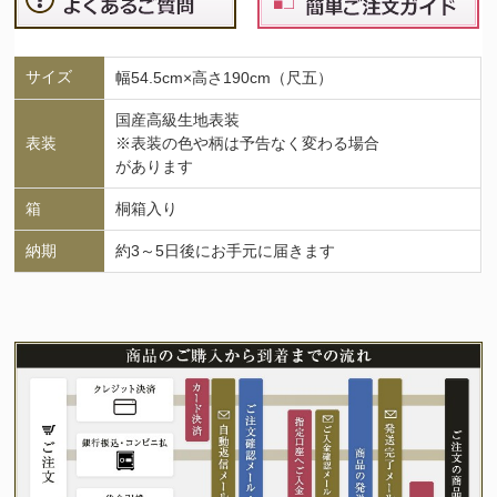
サイズ
幅54.5cm×高さ190cm（尺五）
国産高級生地表装
表装
※表装の色や柄は予告なく変わる場合
があります
箱
桐箱入り
納期
約3～5日後にお手元に届きます