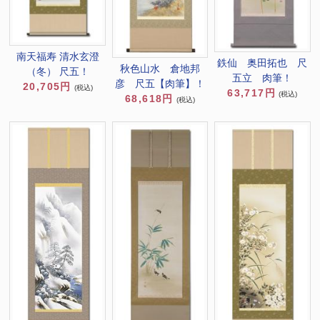
南天福寿 清水玄澄
鉄仙 奥田拓也 尺
秋色山水 倉地邦
（冬） 尺五！
五立 肉筆！
彦 尺五【肉筆】！
20,705円
(税込)
63,717円
(税込)
68,618円
(税込)