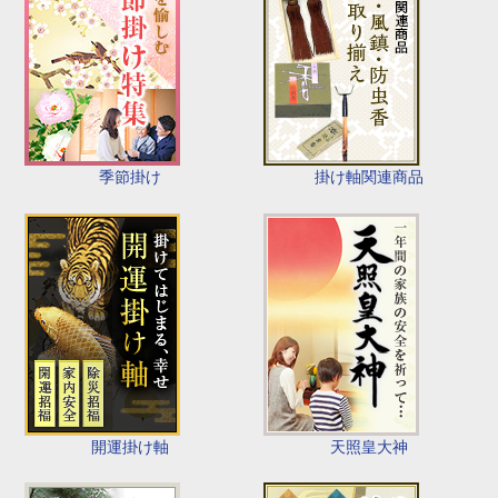
季節掛け
掛け軸関連商品
開運掛け軸
天照皇大神