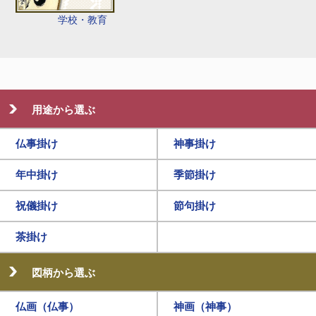
学校・教育
用途から選ぶ
仏事掛け
神事掛け
年中掛け
季節掛け
祝儀掛け
節句掛け
茶掛け
図柄から選ぶ
仏画（仏事）
神画（神事）