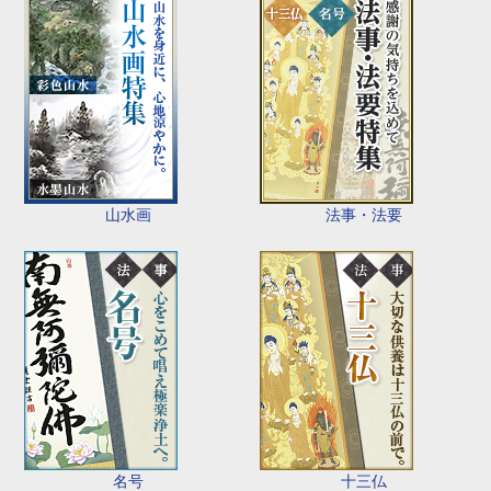
山水画
法事・法要
名号
十三仏