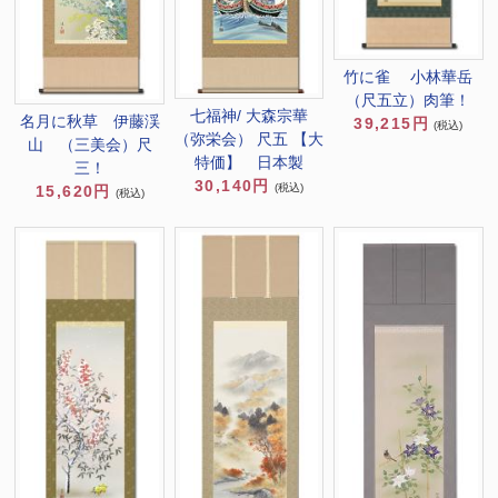
竹に雀 小林華岳
（尺五立）肉筆！
七福神/ 大森宗華
名月に秋草 伊藤渓
39,215円
(税込)
（弥栄会） 尺五 【大
山 （三美会）尺
特価】 日本製
三！
30,140円
(税込)
15,620円
(税込)