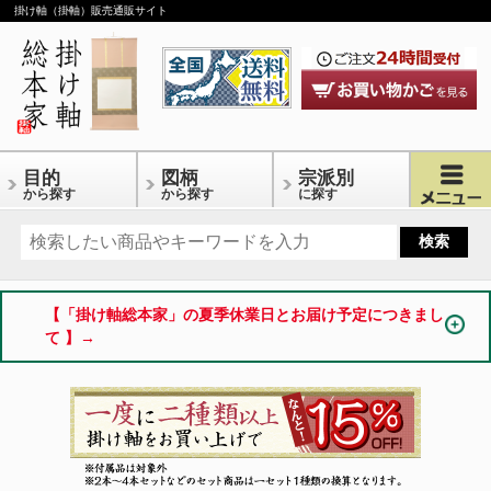
掛け軸（掛軸）販売通販サイト
目的
図柄
宗派別
から探す
から探す
に探す
【「掛け軸総本家」の夏季休業日とお届け予定につきまし
て 】→