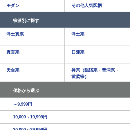
モダン
その他人気図柄
宗派別に探す
浄土真宗
浄土宗
真言宗
日蓮宗
天台宗
禅宗（臨済宗・曹洞宗・
黄檗宗）
価格から選ぶ
～9,999円
10,000～19,999円
20,000～29,999円