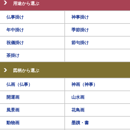
用途から選ぶ
仏事掛け
神事掛け
年中掛け
季節掛け
祝儀掛け
節句掛け
茶掛け
図柄から選ぶ
仏画（仏事）
神画（神事）
開運画
山水画
風景画
花鳥画
動物画
墨蹟・書