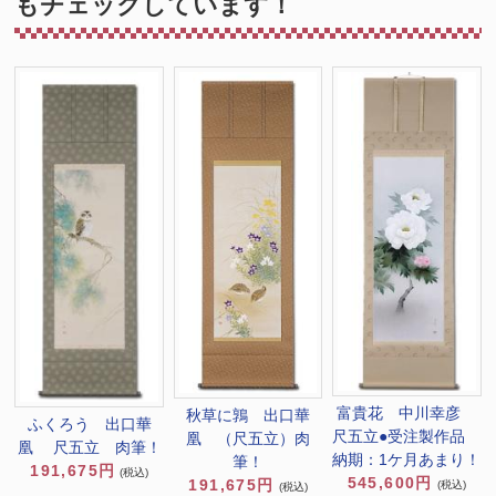
もチェックしています！
富貴花 中川幸彦
秋草に鶉 出口華
ふくろう 出口華
尺五立●受注製作品
凰 （尺五立）肉
凰 尺五立 肉筆！
納期：1ケ月あまり！
筆！
191,675円
(税込)
545,600円
191,675円
(税込)
(税込)