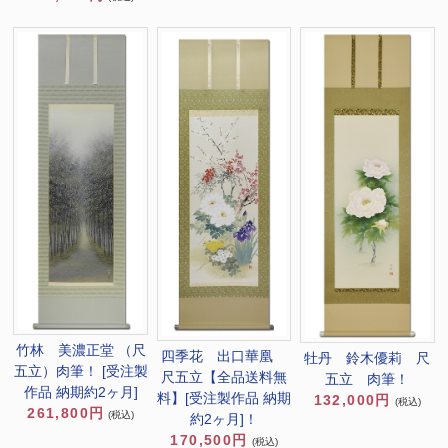
竹林 美濃正堂 （尺
四季花 出口華凰
牡丹 鈴木優莉 尺
五立）肉筆！ [受注製
尺五立【全品送料無
五立 肉筆！
作品 納期約2ヶ月]
料】[受注製作品 納期
132,000円
(税込)
261,800円
(税込)
約2ヶ月]！
170,500円
(税込)