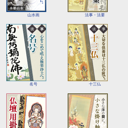
山水画
法事・法要
名号
十三仏