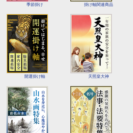
季節掛け
掛け軸関連商品
開運掛け軸
天照皇大神