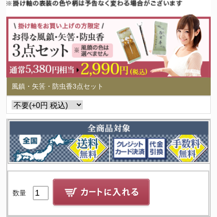
風鎮・矢筈・防虫香3点セット
数量