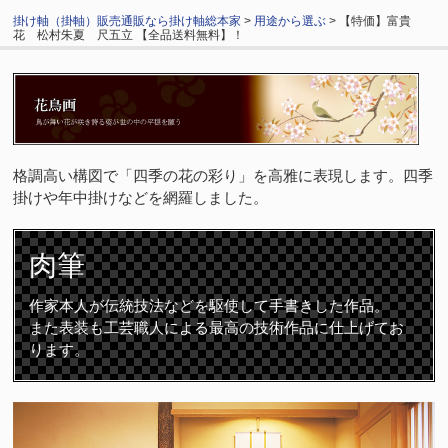
掛け軸（掛軸）販売通販なら掛け軸総本家
>
用途から選ぶ
> 【特価】富貴
花 松村朱夏 尺五立 【全品送料無料】！
格調高い構図で「四季の花の彩り」を高雅に表現します。四季
掛けや年中掛けなどを網羅しました。
肉筆
作家本人が伝統技法などを駆使して手書きした作品。
また表装も工芸職人による最高の技術作品に仕上げてお
ります。