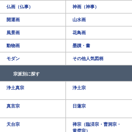
仏画（仏事）
神画（神事）
開運画
山水画
風景画
花鳥画
動物画
墨蹟・書
モダン
その他人気図柄
宗派別に探す
浄土真宗
浄土宗
真言宗
日蓮宗
天台宗
禅宗（臨済宗・曹洞宗・
黄檗宗）