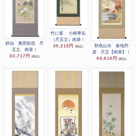
竹に雀 小林華岳
（尺五立）肉筆！
鉄仙 奥田拓也 尺
秋色山水 倉地邦
39,215円
(税込)
五立 肉筆！
彦 尺五【肉筆】！
63,717円
(税込)
68,618円
(税込)