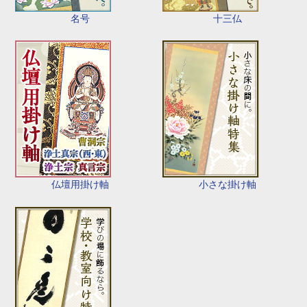
名号
十三仏
仏壇用掛け軸
小さな掛け軸