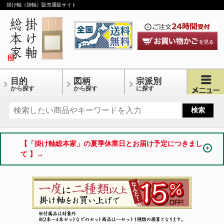
掛け軸（掛軸）販売通販サイト
目的
図柄
宗派別
から探す
から探す
に探す
【「掛け軸総本家」の夏季休業日とお届け予定につきまし
て 】→