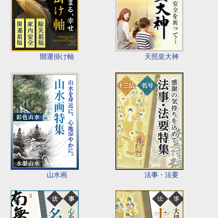
開運掛け軸
天照皇大神
山水画
法事・法要