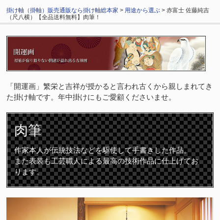
掛け軸（掛軸）販売通販なら掛け軸総本家
>
用途から選ぶ
> 赤富士 佐藤純吉
（尺八横）【全品送料無料】肉筆！
「開運画」繁栄と吉祥が授かると言われ古くから親しまれてき
た掛け軸です。年中掛けにもご愛顧くださいませ。
肉筆
作家本人が伝統技法などを駆使して手書きした作品。
また表装も工芸職人による最高の技術作品に仕上げてお
ります。