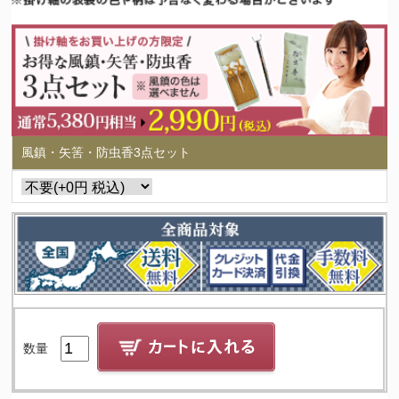
風鎮・矢筈・防虫香3点セット
数量