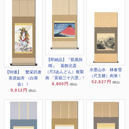
【即納品】『凱風快
晴』 葛飾北斎
水墨山水 林春雪
（尺3あんどん）複製
【特価】 繁栄武者
（尺五横）肉筆！
画 「富嶽三十六景」!
美原如舟 （白翠
52,827円
(税込)
8,800円
会）！
(税込)
9,812円
(税込)