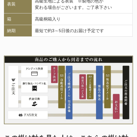
高級生地による表装 ※裂地の色が
表装
変わる場合がございます。ご了承下さい
箱
高級桐箱入り
納期
最短で約3～5日後のお届け予定です