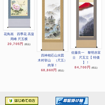
花鳥画 四季花 高畠
周峰 尺五横
20,705円
(税込)
佐藤良一 黎明赤富
四神相応山水図
士 尺五立【 特価
木村挙山 （尺五）
】！
肉筆！
84,700円
(税込)
68,860円
(税込)