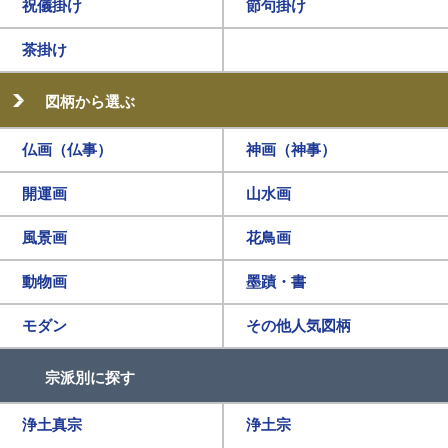
祝儀掛け
節句掛け
茶掛け
図柄から選ぶ
仏画（仏事）
神画（神事）
開運画
山水画
風景画
花鳥画
動物画
墨蹟・書
モダン
その他人気図柄
宗派別に探す
浄土真宗
浄土宗