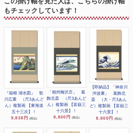
この掛け軸を見た人は、こちらの掛け軸
もチェックしています！
【即納品】「神奈川
「相州梅沢庄」 葛
『箱根 湖水図』 歌
沖波裏」 葛飾北
飾北斎 （尺3あんど
川広重 （尺3あんど
斎 （大・尺3あん
ん）複製画 【富嶽三
ん）複製画 【東海道
ど）複製画 【富嶽三
十六景】！
五十三次】！
十六景】！
8,800円
9,838円
8,800円
(税込)
(税込)
(税込)