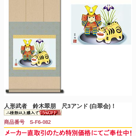
人形武者 鈴木翠朋 尺3アンド (白翠会)！
商品番号 S-F6-082