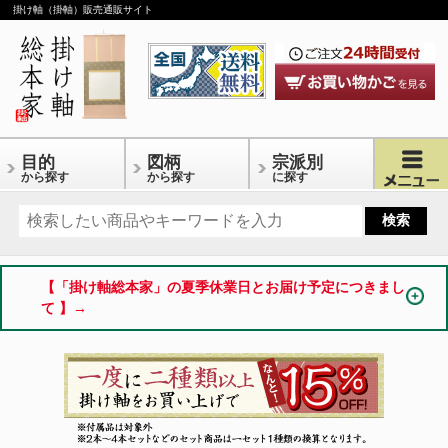
掛け軸（掛軸）販売通販サイト
目的
図柄
宗派別
から探す
から探す
に探す
【「掛け軸総本家」の夏季休業日とお届け予定につきまし
て 】→