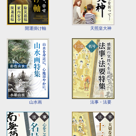
開運掛け軸
天照皇大神
山水画
法事・法要