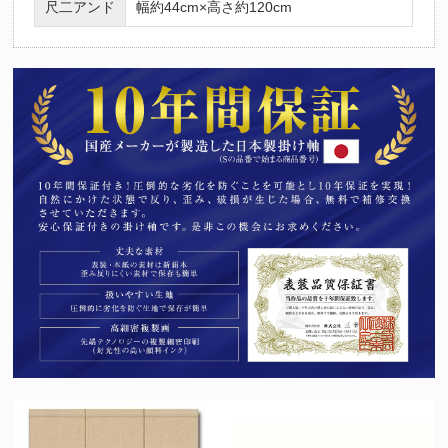
尺二アンド
幅約44cm×高さ約120cm