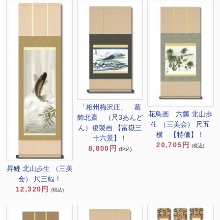
「相州梅沢庄」 葛
花鳥画 六瓢 北山歩
飾北斎 （尺3あんど
生 （三美会） 尺五
ん）複製画 【富嶽三
横 【特価】！
十六景】！
20,705円
(税込)
8,800円
(税込)
昇鯉 北山歩生 （三美
会） 尺三幅！
12,320円
(税込)