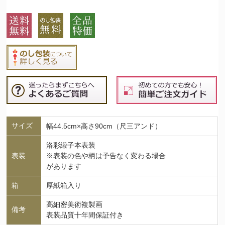
サイズ
幅44.5cm×高さ90cm（尺三アンド）
洛彩緞子本表装
表装
※表装の色や柄は予告なく変わる場合
があります
箱
厚紙箱入り
高細密美術複製画
備考
表装品質十年間保証付き