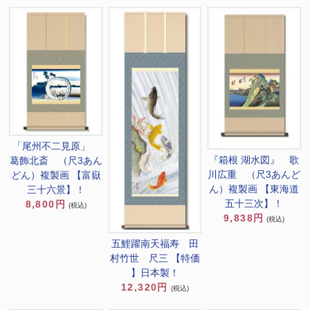
「尾州不二見原」
『箱根 湖水図』 歌
葛飾北斎 （尺3あん
川広重 （尺3あんど
どん）複製画 【富嶽
ん）複製画 【東海道
三十六景】！
五十三次】！
8,800円
(税込)
9,838円
(税込)
五鯉躍南天福寿 田
村竹世 尺三 【特価
】日本製！
12,320円
(税込)