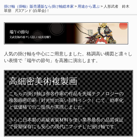
掛け軸（掛軸）販売通販なら掛け軸総本家
>
用途から選ぶ
> 人形武者 鈴木
翠朋 尺3アンド (白翠会)！
人気の掛け軸を中心にご用意しました。格調高い構図と凛々し
い表情で「端午の節句」を高雅に演出します。
高細密
美術複製画
こちらの掛け軸は有名作家の作品を先端テクノロジーの
複製細密印刷（対光性の高い顔料インク）にて、効率化
と低価格でのご提供が実現しました。
さらに日本製の高級表装材料を使い業界最長の品質保証
で長期保存にも安心の現代にマッチした掛け軸です。