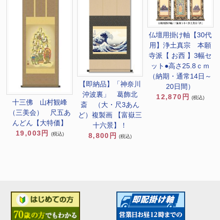
仏壇用掛け軸【30代
用】浄土真宗 本願
寺派【 お西 】3幅セ
ット●高さ25.8ｃｍ
（納期・通常14日～
【即納品】「神奈川
20日間）
沖波裏」 葛飾北
12,870円
(税込)
十三佛 山村観峰
斎 （大・尺3あん
（三美会） 尺五あ
ど）複製画 【富嶽三
んどん【大特価】
十六景】！
19,003円
(税込)
8,800円
(税込)