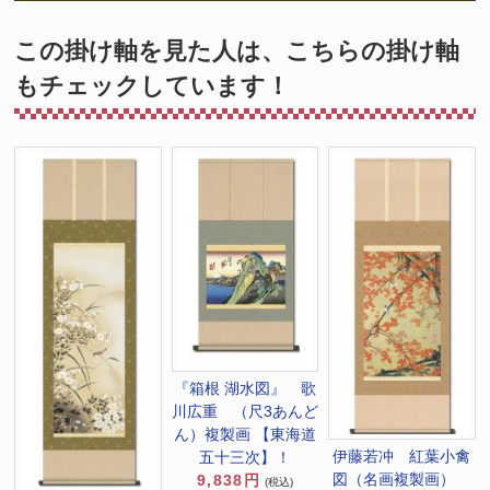
この掛け軸を見た人は、こちらの掛け軸
もチェックしています！
『箱根 湖水図』 歌
川広重 （尺3あんど
ん）複製画 【東海道
伊藤若冲 紅葉小禽
五十三次】！
図（名画複製画）
9,838円
(税込)