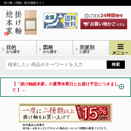
掛け軸（掛軸）販売通販サイト
目的
図柄
宗派別
から探す
から探す
に探す
【「掛け軸総本家」の夏季休業日とお届け予定につきまし
て 】→