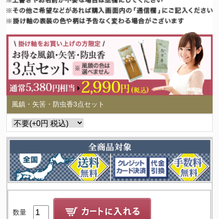
風鎮・矢筈・防虫香3点セット
数量