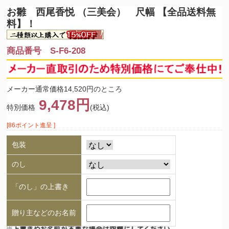
お雛 西尾香悦 （三美会） 尺幅 【全品送料無
料】！
商品番号 S-F6-208
メーカー通常価格14,520円のところ
9,478円
特別価格
(税込)
[86ポイント進呈 ]
包装
のし
「のし」の上書き
贈り主などのお名前