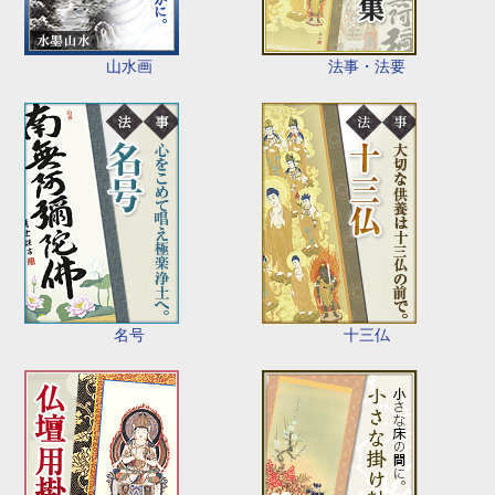
山水画
法事・法要
名号
十三仏