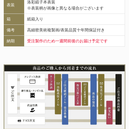
洛彩緞子本表装
表装
※表装柄が画像と異なる場合がございます
箱
紙箱入り
備考
高細密美術複製画/表装品質十年間保証付き
納期
受注製作のため一週間前後のお届け予定です