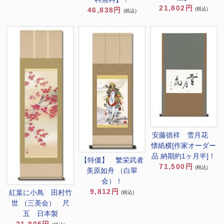
21,802円
(税込)
46,838円
(税込)
安藤徳祥 雪月花
懐紙横[作家オーダー
品 納期約1ヶ月半]！
【特価】 繁栄武者
71,500円
(税込)
美原如舟 （白翠
会）！
9,812円
紅葉に小鳥 田村竹
(税込)
世 （三美会） 尺
五 日本製