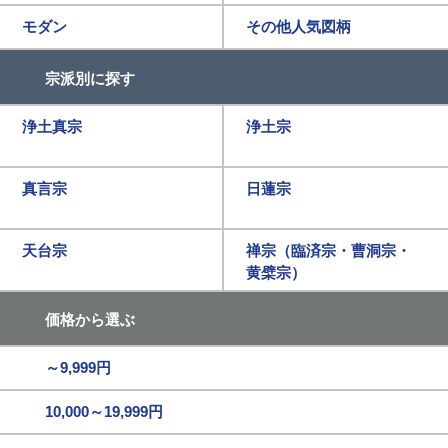
モダン
その他人気図柄
宗派別に探す
浄土真宗
浄土宗
真言宗
日蓮宗
天台宗
禅宗（臨済宗・曹洞宗・
黄檗宗）
価格から選ぶ
～9,999円
10,000～19,999円