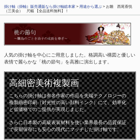
掛け軸（掛軸）販売通販なら掛け軸総本家
>
用途から選ぶ
> お雛 西尾香悦
（三美会） 尺幅 【全品送料無料】！
人気の掛け軸を中心にご用意しました。格調高い構図と優しい
表情で麗らかな「桃の節句」を高雅に演出します。
高細密
美術複製画
こちらの掛け軸は有名作家の作品を先端テクノロジーの
複製細密印刷（対光性の高い顔料インク）にて、効率化
と低価格でのご提供が実現しました。
さらに日本製の高級表装材料を使い業界最長の品質保証
で長期保存にも安心の現代にマッチした掛け軸です。