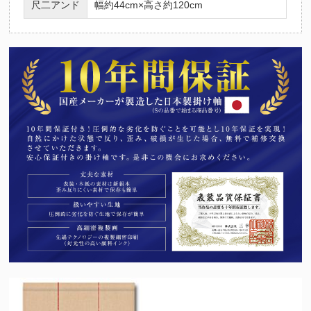
尺二アンド
幅約44cm×高さ約120cm