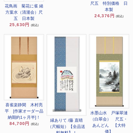
尺五 特別価格 日
花鳥画 菊花に雀 緒
本製
方葉水（清瀧会）尺
24,376円
(税込)
五 日本製
25,630円
(税込)
喜雀楽静閑 木村亮
平 [作家オーダー品
水墨山水 戸塚翠漣
納期約1ヶ月半]！
（白翠会） 尺五・
縁ありて /藤 直晴
84,700円
(税込)
あんどん 【大特
（尺幅短）【全品送
価】
料無料】！