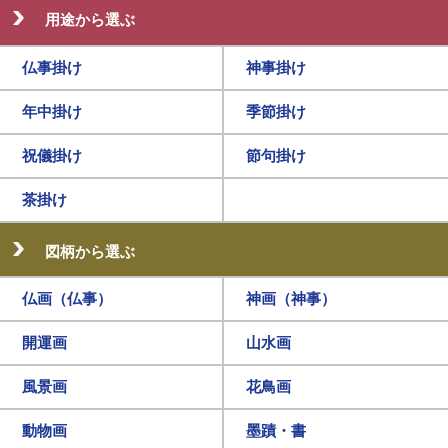
用途から選ぶ
仏事掛け
神事掛け
年中掛け
季節掛け
祝儀掛け
節句掛け
茶掛け
図柄から選ぶ
仏画（仏事）
神画（神事）
開運画
山水画
風景画
花鳥画
動物画
墨蹟・書