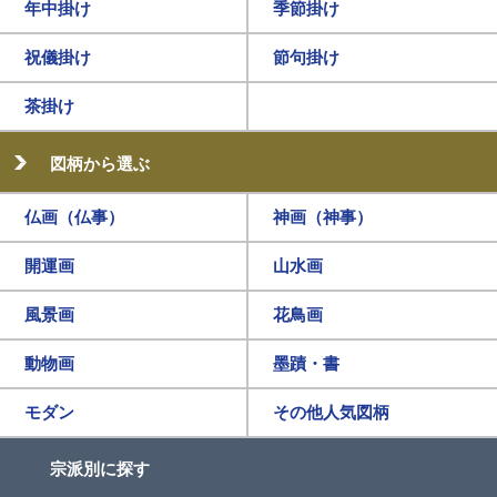
年中掛け
季節掛け
祝儀掛け
節句掛け
茶掛け
図柄から選ぶ
仏画（仏事）
神画（神事）
開運画
山水画
風景画
花鳥画
動物画
墨蹟・書
モダン
その他人気図柄
宗派別に探す