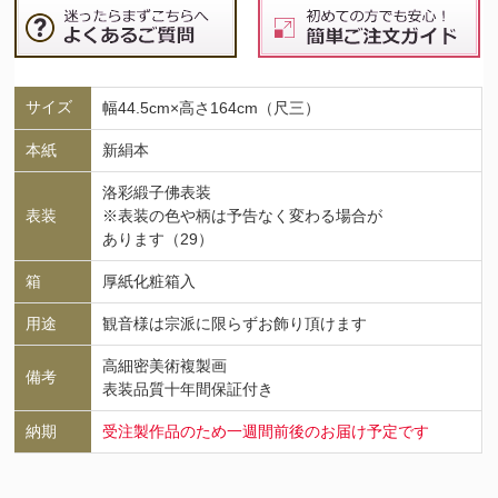
サイズ
幅44.5cm×高さ164cm（尺三）
本紙
新絹本
洛彩緞子佛表装
表装
※表装の色や柄は予告なく変わる場合が
あります（29）
箱
厚紙化粧箱入
用途
観音様は宗派に限らずお飾り頂けます
高細密美術複製画
備考
表装品質十年間保証付き
納期
受注製作品のため一週間前後のお届け予定です