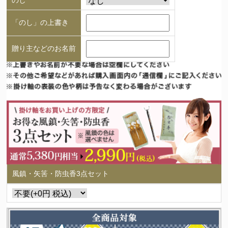
のし
「のし」の上書き
贈り主などのお名前
風鎮・矢筈・防虫香3点セット