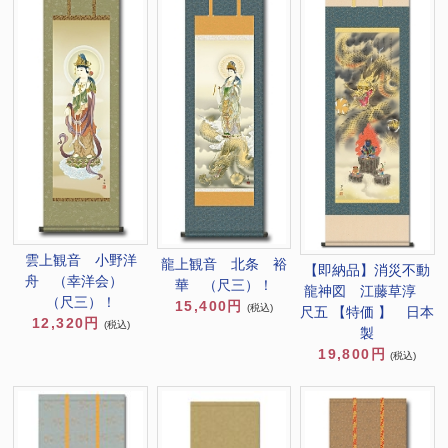
雲上観音 小野洋
龍上観音 北条 裕
【即納品】消災不動
舟 （幸洋会）
華 （尺三）！
龍神図 江藤草淳
（尺三）！
15,400円
(税込)
尺五 【特価 】 日本
12,320円
(税込)
製
19,800円
(税込)