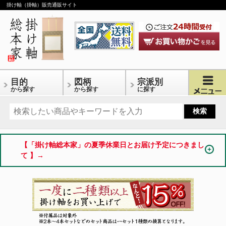
掛け軸（掛軸）販売通販サイト
目的
図柄
宗派別
から探す
から探す
に探す
【「掛け軸総本家」の夏季休業日とお届け予定につきまし
て 】→