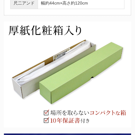
尺二アンド
幅約44cm×高さ約120cm