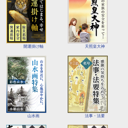
開運掛け軸
天照皇大神
山水画
法事・法要