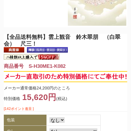
【全品送料無料】
雲上観音 鈴木翠朋 （白翠
会） 尺三！
商品番号 S-H30ME1-K082
メーカー通常価格24,200円のところ
15,620円
特別価格
(税込)
[142ポイント進呈 ]
包装