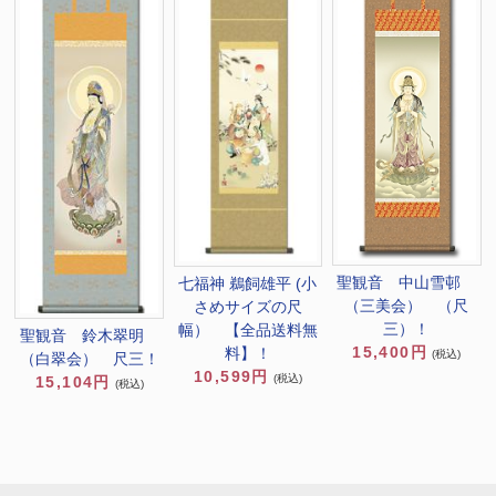
聖観音 中山雪邨
七福神 鵜飼雄平 (小
（三美会） （尺
さめサイズの尺
三）！
幅） 【全品送料無
聖観音 鈴木翠明
15,400円
料】！
(税込)
（白翠会） 尺三！
10,599円
(税込)
15,104円
(税込)