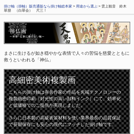
掛け軸（掛軸）販売通販なら掛け軸総本家
>
用途から選ぶ
> 雲上観音 鈴木
翠朋 （白翠会） 尺三！
まさに生けるが如き穏やかな表情で人々の苦悩を慈愛とともに
救うといわれる「神仏」
高細密
美術複製画
こちらの掛け軸は有名作家の作品を先端テクノロジーの
複製細密印刷（対光性の高い顔料インク）にて、効率化
と低価格でのご提供が実現しました。
さらに日本製の高級表装材料を使い業界最長の品質保証
で長期保存にも安心の現代にマッチした掛け軸です。