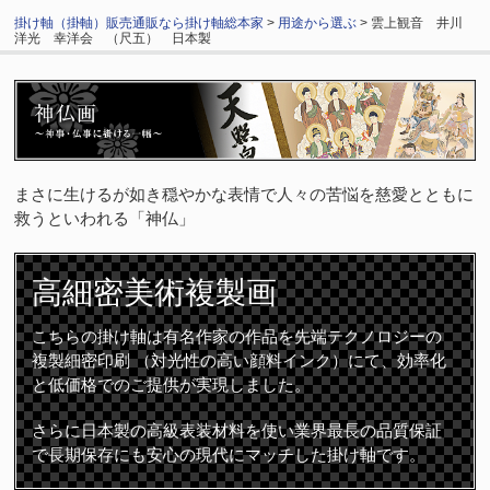
掛け軸（掛軸）販売通販なら掛け軸総本家
>
用途から選ぶ
> 雲上観音 井川
洋光 幸洋会 （尺五） 日本製
まさに生けるが如き穏やかな表情で人々の苦悩を慈愛とともに
救うといわれる「神仏」
高細密
美術複製画
こちらの掛け軸は有名作家の作品を先端テクノロジーの
複製細密印刷 （対光性の高い顔料インク）にて、効率化
と低価格でのご提供が実現しました。
さらに日本製の高級表装材料を使い業界最長の品質保証
で長期保存にも安心の現代にマッチした掛け軸です。