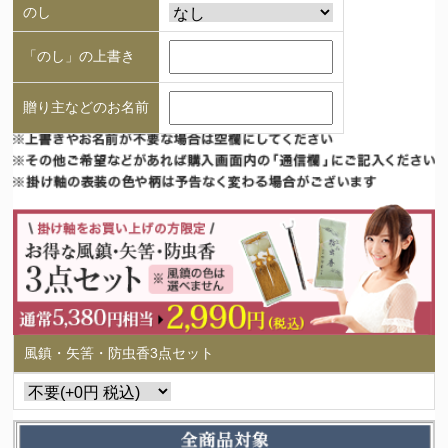
のし
「のし」の上書き
贈り主などのお名前
風鎮・矢筈・防虫香3点セット