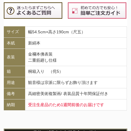
サイズ
幅54.5cm×高さ190cm（尺五）
本紙
新絹本
金襴本佛表装
表装
二重筋廻し仕様
箱
桐箱入り （侘5）
用途
観音様は宗派に限らずお飾り頂けます
備考
高細密美術複製画/ 表装品質十年間保証付き
納期
受注生産品のため1週間前後のお届けです