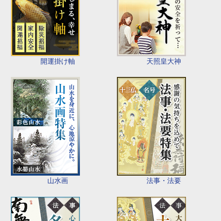
開運掛け軸
天照皇大神
山水画
法事・法要