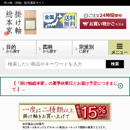
掛け軸（掛軸）販売通販サイト
目的
図柄
宗派別
から探す
から探す
に探す
【「掛け軸総本家」の夏季休業日とお届け予定につきまし
て 】→