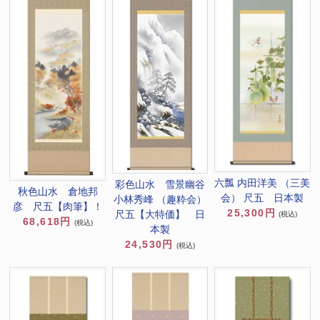
六瓢 内田洋美 （三美
彩色山水 雪景幽谷
秋色山水 倉地邦
会） 尺五 日本製
小林秀峰 （趣粋会）
彦 尺五【肉筆】！
25,300円
尺五【大特価】 日
(税込)
68,618円
(税込)
本製
24,530円
(税込)