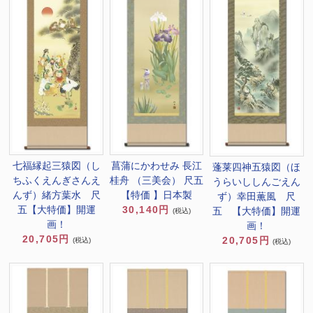
七福縁起三猿図（し
菖蒲にかわせみ 長江
蓬莱四神五猿図（ほ
ちふくえんぎさんえ
桂舟 （三美会） 尺五
うらいししんごえん
んず）緒方葉水 尺
【特価 】日本製
ず）幸田薫風 尺
五【大特価】開運
30,140円
五 【大特価】開運
(税込)
画！
画！
20,705円
20,705円
(税込)
(税込)