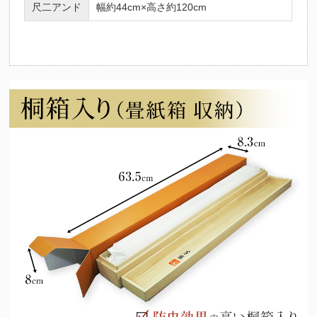
尺二アンド
幅約44cm×高さ約120cm