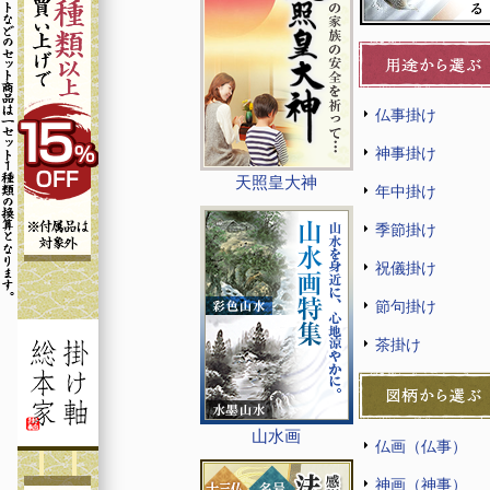
仏事掛け
神事掛け
天照皇大神
年中掛け
季節掛け
祝儀掛け
節句掛け
茶掛け
山水画
仏画（仏事）
神画（神事）