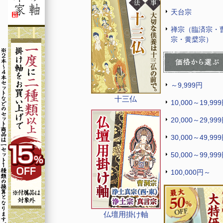
天台宗
禅宗（臨済宗・
宗・黄檗宗）
～9,999円
十三仏
10,000～19,99
20,000～29,99
30,000～49,99
50,000～99,99
100,000円～
仏壇用掛け軸