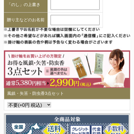
「のし」の上書き
贈り主などのお名前
風鎮・矢筈・防虫香3点セット