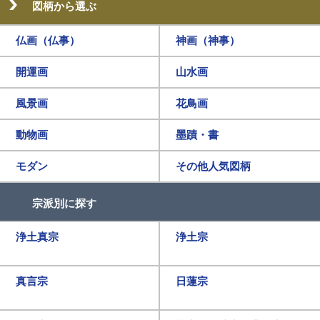
図柄から選ぶ
仏画（仏事）
神画（神事）
開運画
山水画
風景画
花鳥画
動物画
墨蹟・書
モダン
その他人気図柄
宗派別に探す
浄土真宗
浄土宗
真言宗
日蓮宗