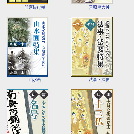
開運掛け軸
天照皇大神
山水画
法事・法要