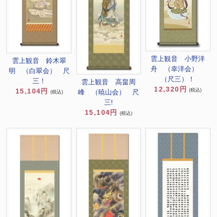
雲上観音 小野洋
雲上観音 鈴木翠
舟 （幸洋会）
明 （白翠会） 尺
（尺三）！
三！
雲上観音 高畠周
12,320円
(税込)
15,104円
峰 （暁山会） 尺
(税込)
三!
15,104円
(税込)