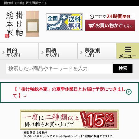
掛け軸（掛軸）販売通販サイト
目的
図柄
宗派別
から探す
から探す
に探す
【「掛け軸総本家」の夏季休業日とお届け予定につきまし
て 】→