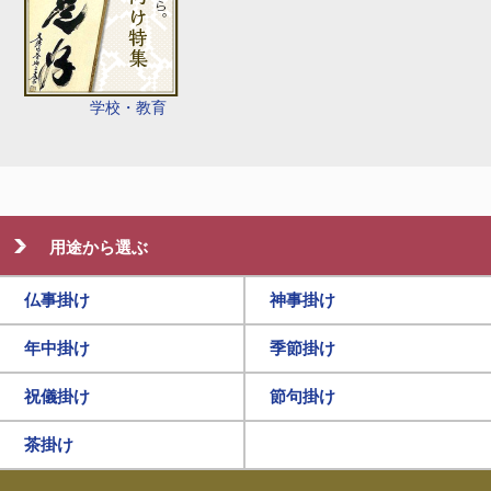
学校・教育
用途から選ぶ
仏事掛け
神事掛け
年中掛け
季節掛け
祝儀掛け
節句掛け
茶掛け