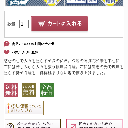
数量
慈悲の心で人々を照らす至高の仏画。久遠の阿弥陀如来を中心に、
右には苦しみから人々を救う観世音菩薩。左には知恵の光で現世を
照らす勢至菩薩を、佛徳極まりない趣で描き上げました。