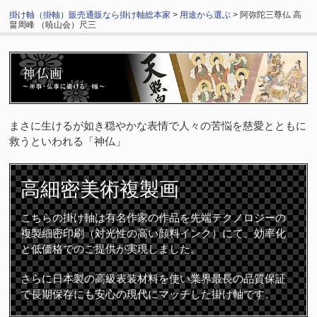
掛け軸（掛軸）販売通販なら掛け軸総本家
>
用途から選ぶ
> 阿弥陀三尊仏 高
畠周峰 （暁山会）尺三
まさに生けるが如き穏やかな表情で人々の苦悩を慈愛とともに
救うといわれる「神仏」
高細密
美術複製画
こちらの掛け軸は有名作家の作品を先端テクノロジーの
複製細密印刷（対光性の高い顔料インク）にて、効率化
と低価格でのご提供が実現しました。
さらに日本製の高級表装材料を使い業界最長の品質保証
で長期保存にも安心の現代にマッチした掛け軸です。