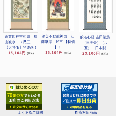
消災不動龍神図 江
蓬莱四神吉相図 狭
般若心経 吉田清悠
藤草淳 尺三 【特価
山観水 （尺三）
（三美会）（尺
】！
【大特価】開運画！
五） 日本製
15,104円
15,104円
23,100円
(税込)
(税込)
(税込)
即応対応商品
よくあるご質問