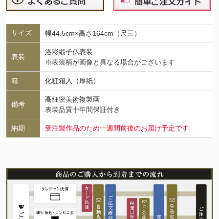
サイズ
幅44.5cm×高さ164cm（尺三）
洛彩緞子仏表装
表装
※表装柄が画像と異なる場合がございます
箱
化粧箱入（厚紙）
高細密美術複製画
備考
表装品質十年間保証付き
納期
受注製作品のため一週間前後のお届け予定です