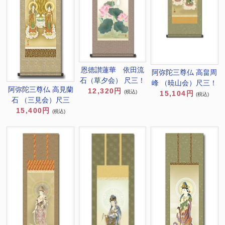
恩徳讃蓮華 依田流
阿弥陀三尊仏 高畠周
石（草夕会） 尺三！
峰 （暁山会）尺三！
阿弥陀三尊仏 高見蘭
12,320円
(税込)
15,104円
(税込)
石 （三見会）尺三
15,400円
(税込)