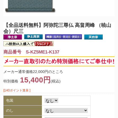
【全品送料無料】
阿弥陀三尊仏 高畠周峰 （暁山
会）尺三
商品番号 S-KZ5ME1-K137
メーカー通常価格22,000円のところ
15,400円
特別価格
(税込)
[140ポイント進呈 ]
包装
のし