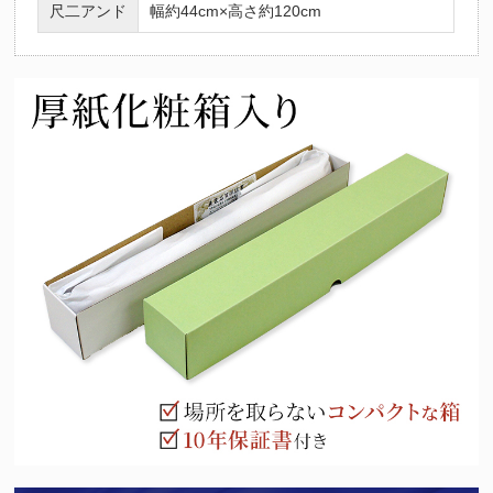
尺二アンド
幅約44cm×高さ約120cm