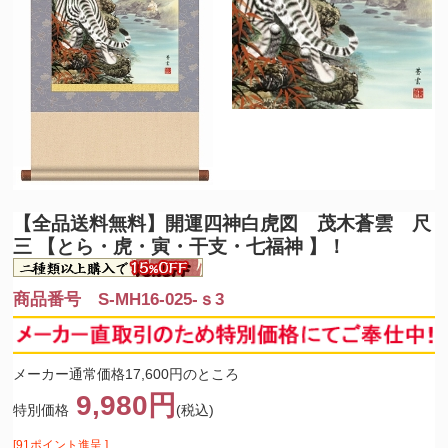
【全品送料無料】
開運四神白虎図 茂木蒼雲 尺
三 【とら・虎・寅・干支・七福神 】！
商品番号 S-MH16-025-ｓ3
メーカー通常価格17,600円のところ
9,980円
特別価格
(税込)
[91ポイント進呈 ]