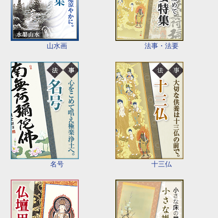
山水画
法事・法要
名号
十三仏