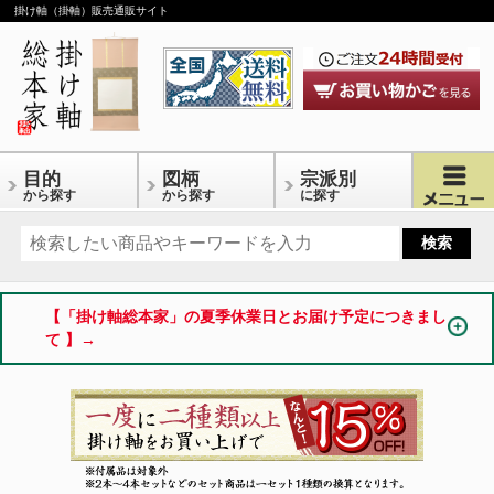
掛け軸（掛軸）販売通販サイト
目的
図柄
宗派別
から探す
から探す
に探す
【「掛け軸総本家」の夏季休業日とお届け予定につきまし
て 】→