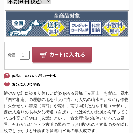
数量
鮮やかな紅に染まり美しい雄姿を誇る霊峰「赤富士」を背に、風水
「四神相応」の理想の地を壮大に描いた人気の山水画。東には作物
に欠かせない清流（青龍）が流れ、南は開けた池や平地（朱雀）、
西は人通りの賑やかな街道（白虎）、北は冷たい北風から守ってく
れる小高い丘や山（玄武）という、古来理想の条件といわれる風
景。それぞれにキトラ古墳の壁画でもお馴染みの四神獣の姿が隠し
絵でしっかりと守護する開運山水画の集大成です。