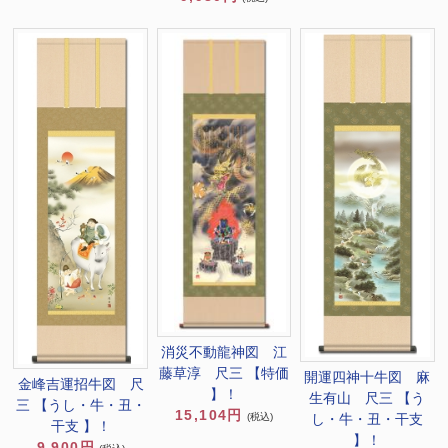
消災不動龍神図 江
藤草淳 尺三 【特価
開運四神十牛図 麻
金峰吉運招牛図 尺
】！
生有山 尺三 【う
三 【うし・牛・丑・
15,104円
し・牛・丑・干支
(税込)
干支 】！
】！
9,900円