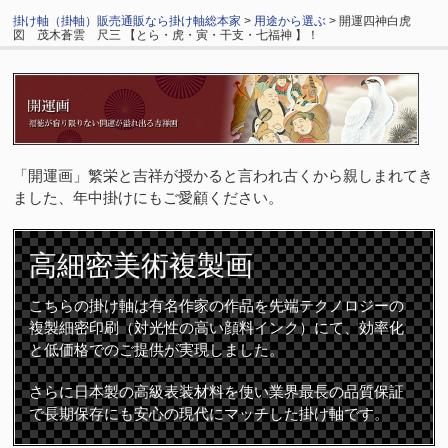
掛け軸（掛軸）販売通販なら掛け軸総本家
>
用途から選ぶ
> 開運四神白虎
図 茂木蒼雲 尺三 【とら・虎・寅・干支・七福神 】！
「開運画」繁栄と吉祥が授かると言われ古くから親しまれてき
ました、年中掛けにもご愛顧ください。
高細密
美術複製画
こちらの掛け軸は有名作家の作品を先端テクノロジーの
複製細密印刷（対光性の高い顔料インク）にて、効率化
と低価格でのご提供が実現しました。
さらに日本製の高級表装材料を使い業界最長の品質保証
で長期保存にも安心の現代にマッチした掛け軸です。