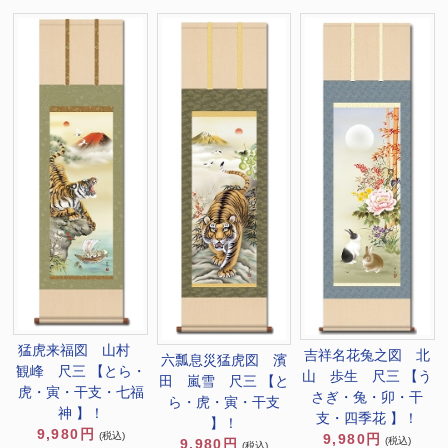
猛虎来福図 山村
吉祥名花兔之図 北
六瓢息災猛虎図 濱
観峰 尺三 【とら・
山 歩生 尺三 【う
田 嵐雪 尺三 【と
虎・寅・干支・七福
さぎ・兔・卯・干
ら・虎・寅・干支
神 】！
支・四季花 】！
】！
9,980円
(税込)
9,980円
(税込)
9,980円
(税込)