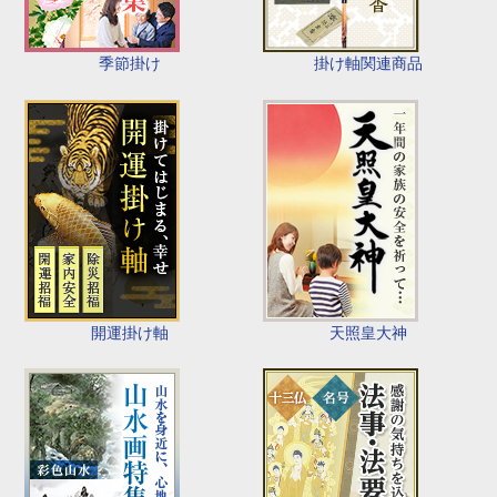
季節掛け
掛け軸関連商品
開運掛け軸
天照皇大神