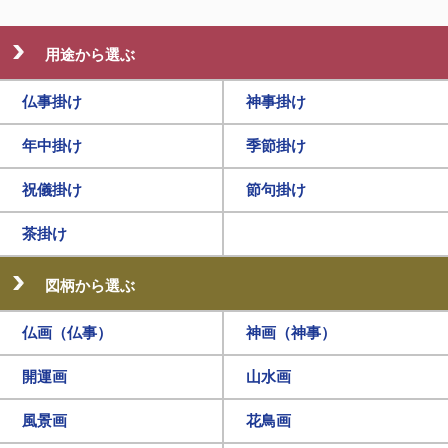
用途から選ぶ
仏事掛け
神事掛け
年中掛け
季節掛け
祝儀掛け
節句掛け
茶掛け
図柄から選ぶ
仏画（仏事）
神画（神事）
開運画
山水画
風景画
花鳥画