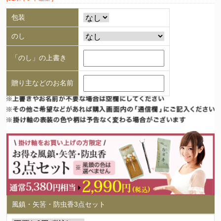
包装
のし
「のし」の上書き
贈り主などのお名前
風鎮・矢筈・防虫香3点セット