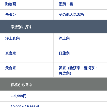
動物画
墨蹟・書
モダン
その他人気図柄
宗派別に探す
浄土真宗
浄土宗
真言宗
日蓮宗
天台宗
禅宗（臨済宗・曹洞宗・
黄檗宗）
価格から選ぶ
～9,999円
10,000～19,999円