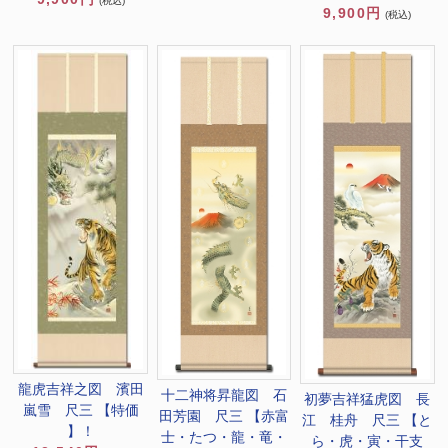
(税込)
9,900円
(税込)
龍虎吉祥之図 濱田
十二神将昇龍図 石
初夢吉祥猛虎図 長
嵐雪 尺三 【特価
田芳園 尺三 【赤富
江 桂舟 尺三 【と
】！
士・たつ・龍・竜・
ら・虎・寅・干支