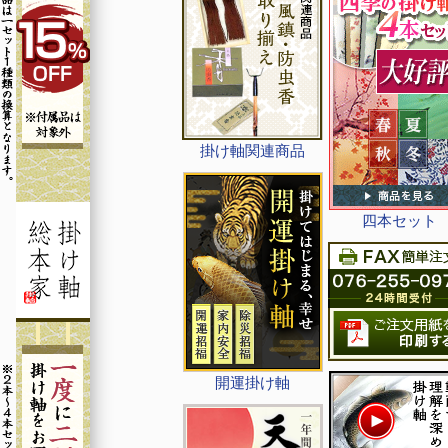
掛け軸関連商品
四本セット
開運掛け軸