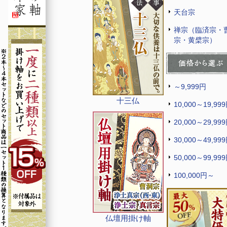
天台宗
禅宗（臨済宗・
宗・黄檗宗）
～9,999円
十三仏
10,000～19,99
20,000～29,99
30,000～49,99
50,000～99,99
100,000円～
仏壇用掛け軸