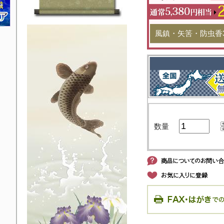
風鎮・矢筈・防虫香
数量