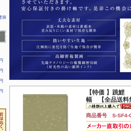
曹洞
9円
9円
9円
9円
【特価 】
跳鯉 
幅 【全品送料
商品番号 S-SF4-0