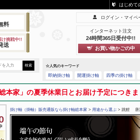
はじめて
ログイン・マイペ
!
無料
インターネット注文
24時間365日受付中!!
け挑戦中!!
発送
お買い物かごの中
☆人気のキーワード
即納掛け軸
開運掛け軸
四季の掛け軸
総本家」の夏季休業日とお届け予定につき
掛け軸（掛軸）販売通販なら掛け軸総本家
>
用途から選ぶ
> 跳鯉 唐