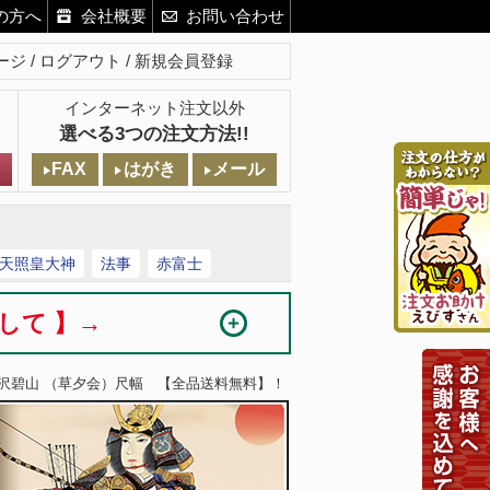
の方へ
会社概要
お問い合わせ
ージ
ログアウト
新規会員登録
インターネット注文以外
選べる3つの注文方法!!
FAX
はがき
メール
天照皇大神
法事
赤富士
まして 】→
沢碧山 （草夕会）尺幅 【全品送料無料】！