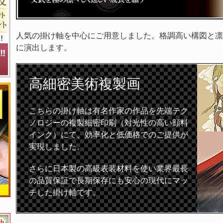
人気の掛け軸を中心にご用意しました。格調高い構図と凛
に演出します。
高細密
美術複製画
こちらの掛け軸は有名作家の作品を先端テク
ノロジーの複製細密印刷（対光性の高い顔料
インク）にて、効率化と低価格でのご提供が
実現しました。
さらに日本製の高級表装材料を使い業界最長
の品質保証で長期保存にも安心の現代にマッ
チした掛け軸です。