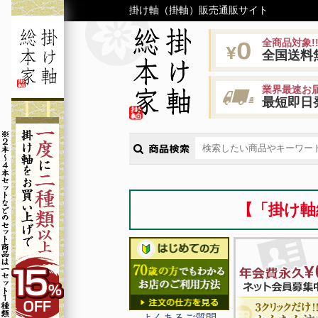
掛け軸（掛軸）販売通販サイト
全商品対象!
全国送料
業界最速お届
最短即日
【「掛け軸
よくあるご質問