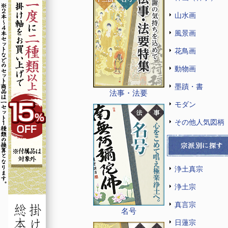
山水画
風景画
花鳥画
動物画
墨蹟・書
法事・法要
モダン
その他人気図柄
浄土真宗
浄土宗
真言宗
名号
日蓮宗