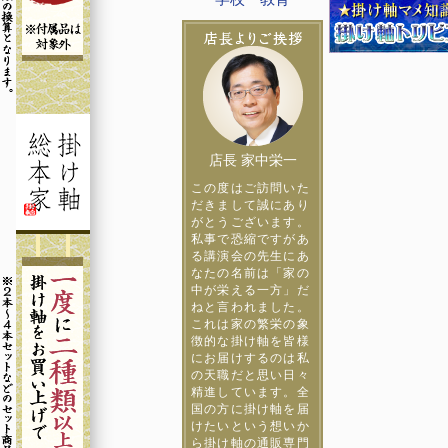
店長 家中栄一
この度はご訪問いた
だきまして誠にあり
がとうございます。
私事で恐縮ですがあ
る講演会の先生にあ
なたの名前は「家の
中が栄える一方」だ
ねと言われました。
これは家の繁栄の象
徴的な掛け軸を皆様
にお届けするのは私
の天職だと思い日々
精進しています。全
国の方に掛け軸を届
けたいという想いか
ら掛け軸の通販専門