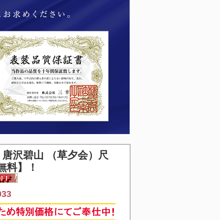
唐沢碧山 （草夕会）尺
無料】！
33