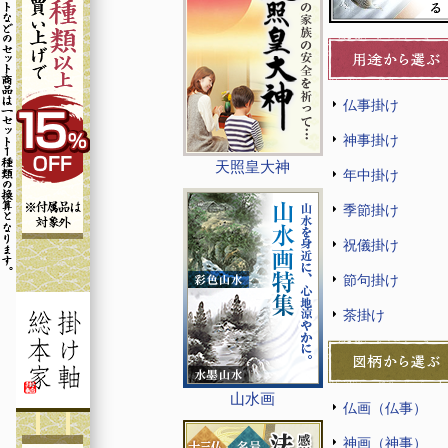
仏事掛け
神事掛け
天照皇大神
年中掛け
季節掛け
祝儀掛け
節句掛け
茶掛け
山水画
仏画（仏事）
神画（神事）