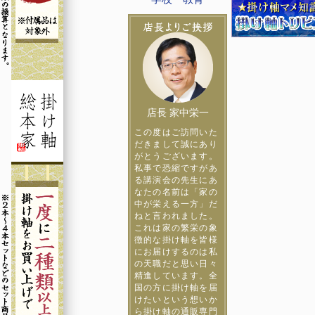
店長 家中栄一
この度はご訪問いた
だきまして誠にあり
がとうございます。
私事で恐縮ですがあ
る講演会の先生にあ
なたの名前は「家の
中が栄える一方」だ
ねと言われました。
これは家の繁栄の象
徴的な掛け軸を皆様
にお届けするのは私
の天職だと思い日々
精進しています。全
国の方に掛け軸を届
けたいという想いか
ら掛け軸の通販専門