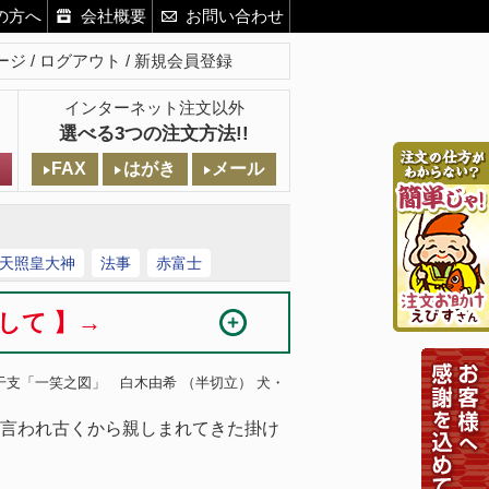
の方へ
会社概要
お問い合わせ
ージ
ログアウト
新規会員登録
インターネット注文以外
選べる3つの注文方法!!
FAX
はがき
メール
天照皇大神
法事
赤富士
まして 】→
干支「一笑之図」 白木由希 （半切立） 犬・
言われ古くから親しまれてきた掛け