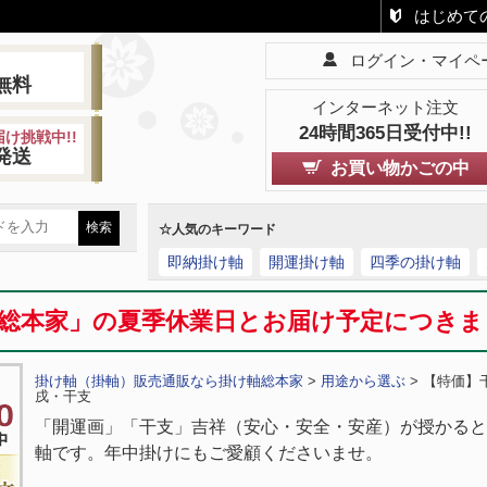
はじめて
ログイン・マイペ
!
無料
インターネット注文
24時間365日受付中!!
け挑戦中!!
発送
お買い物かごの中
☆人気のキーワード
即納掛け軸
開運掛け軸
四季の掛け軸
総本家」の夏季休業日とお届け予定につき
掛け軸（掛軸）販売通販なら掛け軸総本家
>
用途から選ぶ
> 【特価】
戌・干支
「開運画」「干支」吉祥（安心・安全・安産）が授かると
軸です。年中掛けにもご愛顧くださいませ。