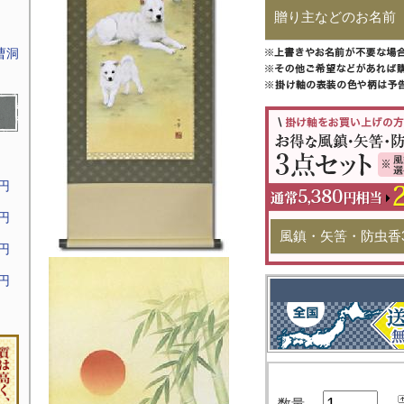
贈り主などのお名前
曹洞
9円
9円
風鎮・矢筈・防虫香
9円
9円
数量