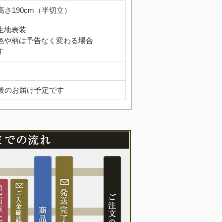
×高さ190cm（半切立）
生地表装
色や柄は予告なく変わる場合
す
日後のお届け予定です