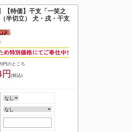
】
【特価】干支「一笑之
 （半切立） 犬・戌・干支
9
20円のところ
84円
(税込)