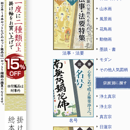
山水画
風景画
花鳥画
動物画
墨蹟・書
法事・法要
モダン
その他人気図柄
浄土真宗
浄土宗
真言宗
名号
日蓮宗