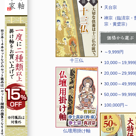
天台宗
禅宗（臨済宗・
宗・黄檗宗）
～9,999円
十三仏
10,000～19,99
20,000～29,99
30,000～49,99
50,000～99,99
100,000円～
仏壇用掛け軸