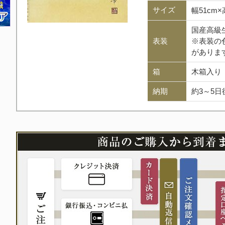
サイズ
幅51cm
国産高級
表装
※表装の
がありま
箱
木箱入り
納期
約3～5