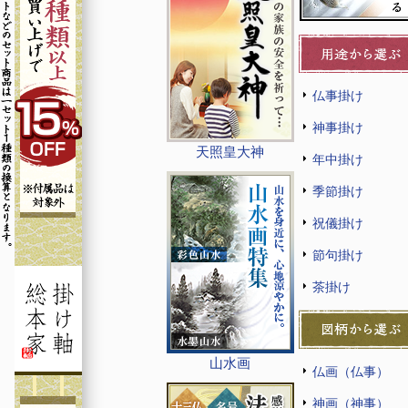
仏事掛け
神事掛け
天照皇大神
年中掛け
季節掛け
祝儀掛け
節句掛け
茶掛け
山水画
仏画（仏事）
神画（神事）