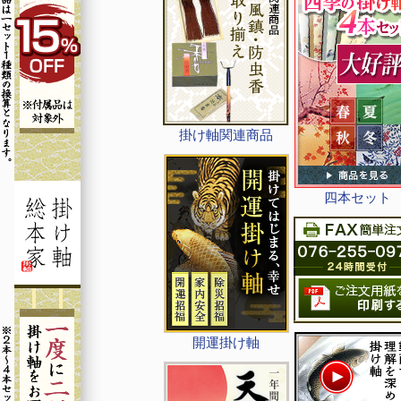
掛け軸関連商品
四本セット
開運掛け軸