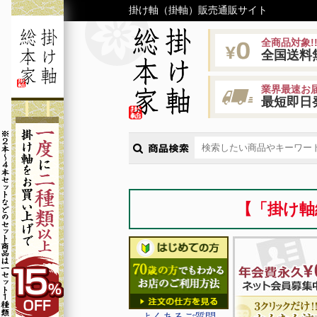
掛け軸（掛軸）販売通販サイト
全商品対象!
全国送料
業界最速お届
最短即日
【「掛け軸
よくあるご質問