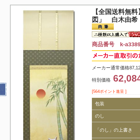
【全国送料無料
図」 白木由希
商品番号 k-a338
メーカー通常価格87,1
62,0
特別価格
[564ポイント進呈 ]
包装
のし
「のし」の上書き