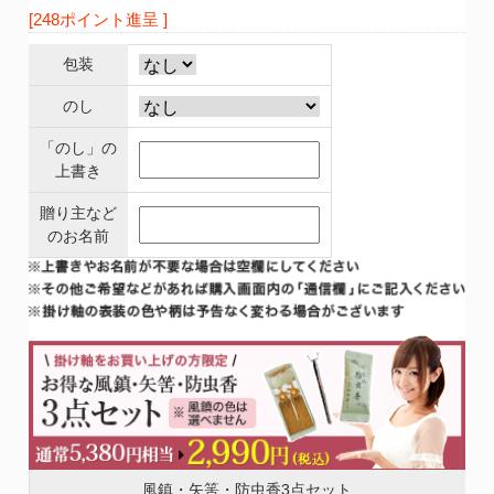
[248ポイント進呈 ]
包装
のし
「のし」の
上書き
贈り主など
のお名前
風鎮・矢筈・防虫香3点セット