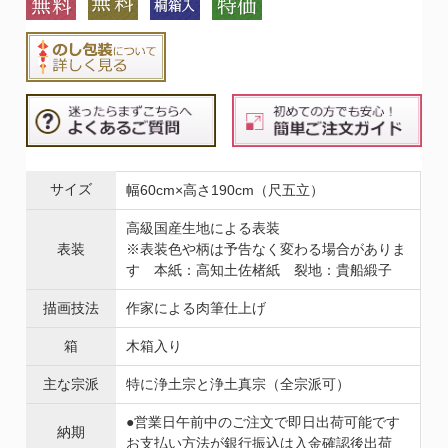
サイズ
幅60cm×高さ190cm（尺五立）
高級国産生地による表装
表装
※表装色や柄は予告なく変わる場合がありま
す 本紙：高知土佐楮紙 裂地：貴船緞子
描画技法
作家による肉筆仕上げ
箱
木箱入り
主な宗派
特に浄土宗と浄土真宗（全宗派可）
●営業日午前中のご注文で即日出荷可能です
納期
お支払い方法が銀行振込は入金確認後出荷