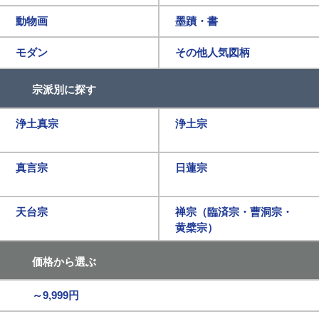
動物画
墨蹟・書
モダン
その他人気図柄
宗派別に探す
浄土真宗
浄土宗
真言宗
日蓮宗
天台宗
禅宗（臨済宗・曹洞宗・
黄檗宗）
価格から選ぶ
～9,999円