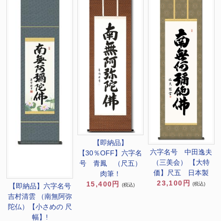
【即納品】
六字名号 中田逸夫
【30％OFF】六字名
（三美会） 【大特
号 青鳳 （尺五）
価】尺五 日本製
肉筆！
23,100円
15,400円
(税込)
【即納品】六字名号
(税込)
吉村清雲 （南無阿弥
陀仏）【小さめの 尺
幅】!