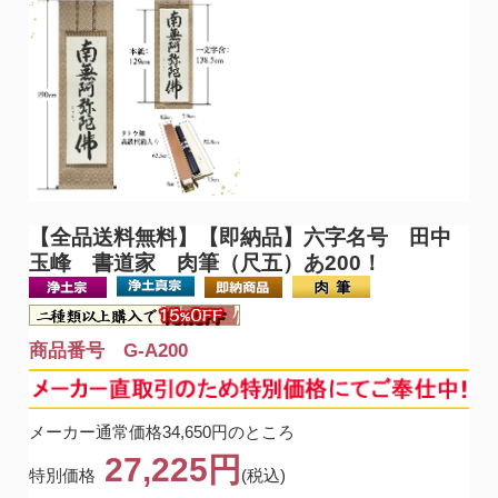
【全品送料無料】
【即納品】六字名号 田中
玉峰 書道家 肉筆（尺五）あ200！
商品番号 G-A200
メーカー通常価格34,650円のところ
27,225円
特別価格
(税込)