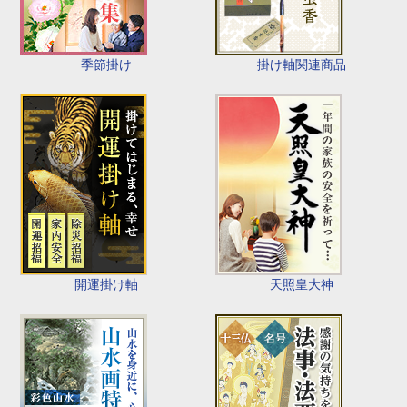
季節掛け
掛け軸関連商品
開運掛け軸
天照皇大神