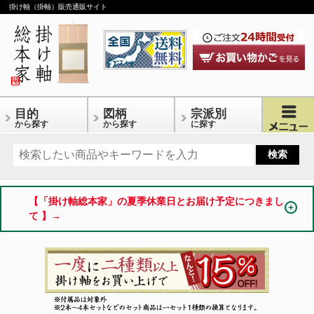
掛け軸（掛軸）販売通販サイト
目的
図柄
宗派別
から探す
から探す
に探す
【「掛け軸総本家」の夏季休業日とお届け予定につきまし
て 】→