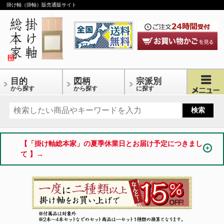
掛け軸（掛軸）販売通販サイト
目的
図柄
宗派別
から探す
から探す
に探す
【「掛け軸総本家」の夏季休業日とお届け予定につきまし
て 】→