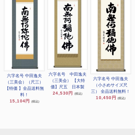
六字名号 中田逸夫
六字名号 中田逸夫
六字名号 中田逸夫
（三美会） 【大特
（三美会）（尺三）
（小さめサイズ尺
価】尺五 日本製
【特価 】全品送料無
三） 全品送料無料！
24,530円
(税込)
料！
10,450円
(税込)
15,104円
(税込)