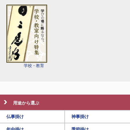
学校・教育
用途から選ぶ
仏事掛け
神事掛け
年中掛け
季節掛け