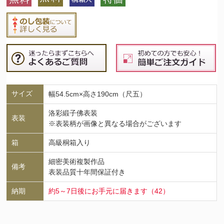
サイズ
幅54.5cm×高さ190cm（尺五）
洛彩緞子佛表装
表装
※表装柄が画像と異なる場合がございます
箱
高級桐箱入り
細密美術複製作品
備考
表装品質十年間保証付き
納期
約5～7日後にお手元に届きます（42）