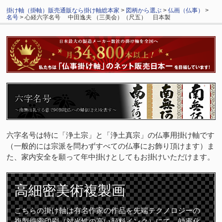
掛け軸（掛軸）販売通販なら掛け軸総本家
>
図柄から選ぶ
>
仏画（仏事）
>
名号
> 心経六字名号 中田逸夫 （三美会）（尺五） 日本製
六字名号は特に「浄土宗」と「浄土真宗」の仏事用掛け軸です
（一般的には宗派を問わずすべての仏事にお飾り頂けます）ま
た、家内安全を願って年中掛けとしてもお掛けいただけます。
高細密
美術複製画
こちらの掛け軸は有名作家の作品を先端テクノロジーの
複製細密印刷（対光性の高い顔料インク）にて、効率化