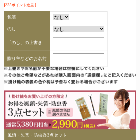
[223ポイント進呈 ]
包装
のし
「のし」の上書き
贈り主などのお名前
風鎮・矢筈・防虫香3点セット