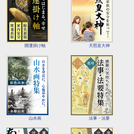
開運掛け軸
天照皇大神
山水画
法事・法要