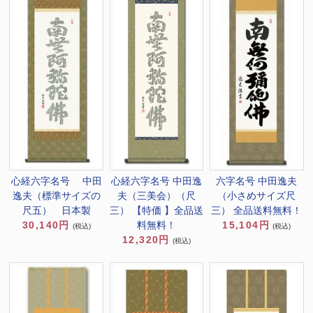
心経六字名号 中田逸
心経六字名号 中田
六字名号 中田逸夫
夫（三美会）（尺
逸夫（標準サイズの
（小さめサイズ尺
三） 【特価 】全品送
尺五） 日本製
三） 全品送料無料！
料無料！
30,140円
15,104円
(税込)
(税込)
12,320円
(税込)