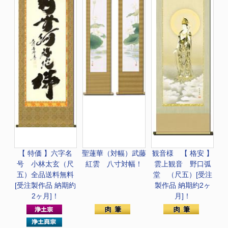
【 特価 】
六字名
聖蓮華（対幅）武藤
観音様 【 格安 】
号 小林太玄（尺
紅雲 八寸対幅！
雲上観音 野口弧
五）全品送料無料
堂 （尺五）[受注
[受注製作品 納期約
製作品 納期約2ヶ
2ヶ月]！
月]！