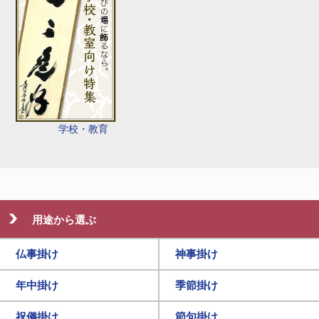
学校・教育
用途から選ぶ
仏事掛け
神事掛け
年中掛け
季節掛け
祝儀掛け
節句掛け