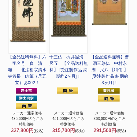
【全品送料無料】
六
十三仏 梶井誠海
【全品送料無料】
曹
字名号 森 清
尺五 【全品送料無
洞三尊仏 中村永
範 北法相宗清水
料】 [受注製作品 納
湖 尺八 【特価 】
寺管長 肉筆（尺五
期約2ヶ月]！
[受注製作品 納期約
立）あ002！
3ヶ月]！
メーカー通常価格
メーカー通常価格
メーカー通常価格
435,600円のところ
451,000円のところ
363,000円のところ
特別価格
特別価格
特別価格
327,800円
315,700円
291,500円
(税込)
(税込)
(税込)