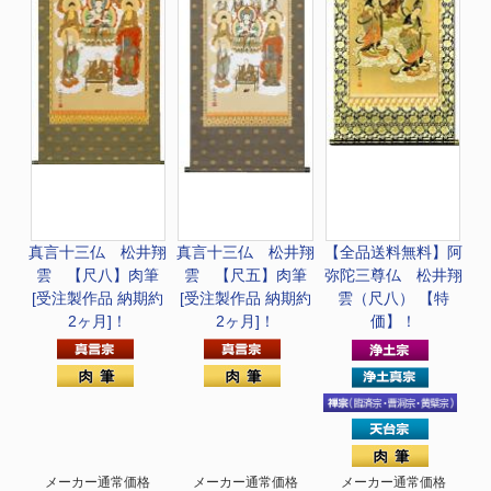
真言十三仏 松井翔
真言十三仏 松井翔
【全品送料無料】
阿
雲 【尺八】肉筆
雲 【尺五】肉筆
弥陀三尊仏 松井翔
[受注製作品 納期約
[受注製作品 納期約
雲（尺八） 【特
2ヶ月]！
2ヶ月]！
価】！
メーカー通常価格
メーカー通常価格
メーカー通常価格