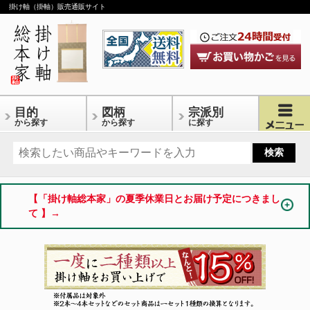
掛け軸（掛軸）販売通販サイト
目的
図柄
宗派別
から探す
から探す
に探す
【「掛け軸総本家」の夏季休業日とお届け予定につきまし
て 】→