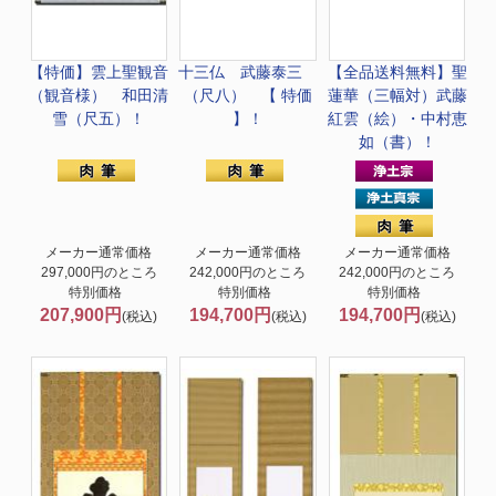
【特価】
雲上聖観音
十三仏 武藤泰三
【全品送料無料】
聖
（観音様） 和田清
（尺八） 【 特価
蓮華（三幅対）武藤
雪（尺五）！
】！
紅雲（絵）・中村恵
如（書）！
メーカー通常価格
メーカー通常価格
メーカー通常価格
297,000円のところ
242,000円のところ
242,000円のところ
特別価格
特別価格
特別価格
207,900円
194,700円
194,700円
(税込)
(税込)
(税込)