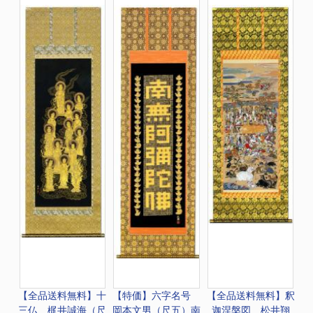
【全品送料無料】
十
【特価】六字名号
【全品送料無料】
釈
三仏 梶井誠海（尺
岡本文男（尺五）南
迦涅槃図 松井翔