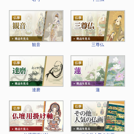
観音
三尊仏
達磨
蓮