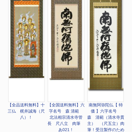
【全品送料無料】
十
【全国送料無料】
六
南無阿弥陀仏
【 特
三仏 梶井誠海（尺
字名号 森 清範
価 】六字名号
八）！
北法相宗清水寺管
森 清範（清水寺貫
長 尺八立 肉筆
主） （尺五立）肉
あ021！
筆！受注製作のため