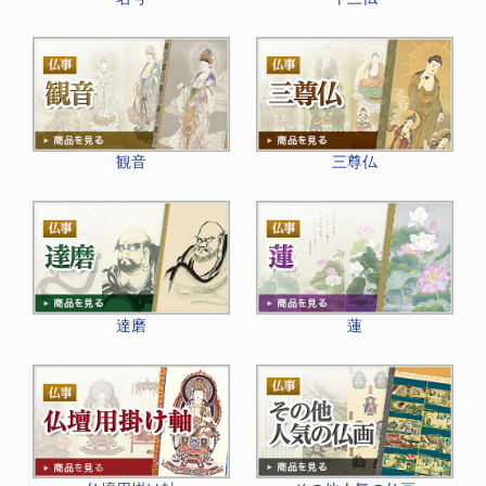
観音
三尊仏
達磨
蓮