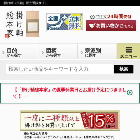
掛け軸（掛軸）販売通販サイト
目的
図柄
宗派別
から探す
から探す
に探す
【「掛け軸総本家」の夏季休業日とお届け予定につきまし
て 】→