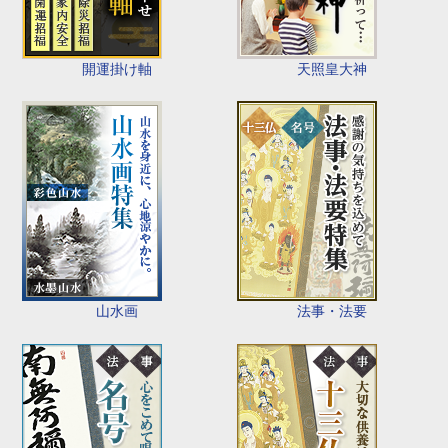
開運掛け軸
天照皇大神
山水画
法事・法要