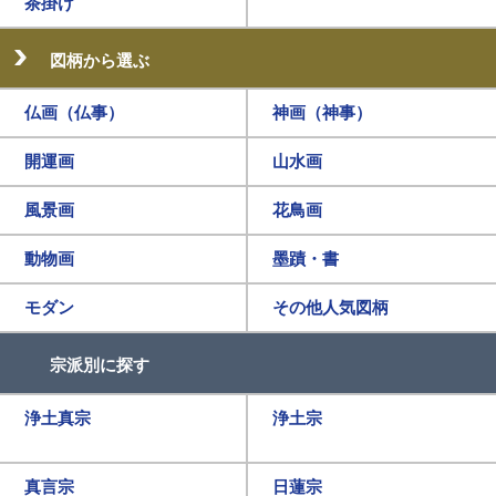
茶掛け
図柄から選ぶ
仏画（仏事）
神画（神事）
開運画
山水画
風景画
花鳥画
動物画
墨蹟・書
モダン
その他人気図柄
宗派別に探す
浄土真宗
浄土宗
真言宗
日蓮宗