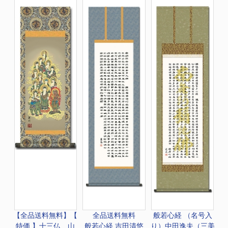
【全品送料無料】
【
全品送料無料
般若心経 （名号入
特価 】十三仏 山
般若心経 吉田清悠
り）中田逸夫（三美