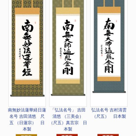
南無妙法蓮華経
日蓮
「弘法名号」 吉田
弘法名号 吉村清雲
名号 吉田清悠 尺
清悠 （三美会）
（尺五） 日本製
五 （日蓮宗） 日
（尺五）真言宗 日
本製
本製