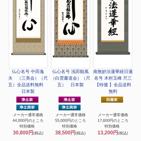
仏心名号 中田逸
仏心名号 浅田観風
南無妙法蓮華経
日蓮
夫 （三美会）（尺
（白雲書道会）（尺
名号 木村玉峰 尺三
五）全品送料無料
五） 日本製
【特価 】全品送料
日本製
無料
メーカー通常価格
メーカー通常価格
メーカー通常価格
44,000円のところ
55,000円のところ
17,600円のところ
特別価格
特別価格
特別価格
30,800円
38,500円
13,200円
(税込)
(税込)
(税込)