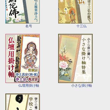
名号
十三仏
仏壇用掛け軸
小さな掛け軸