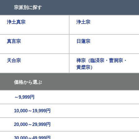
宗派別に探す
浄土真宗
浄土宗
真言宗
日蓮宗
天台宗
禅宗（臨済宗・曹洞宗・
黄檗宗）
価格から選ぶ
～9,999円
10,000～19,999円
20,000～29,999円
30,000～49,999円