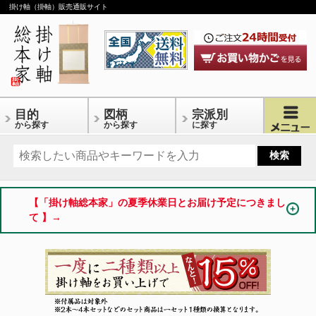
掛け軸（掛軸）販売通販サイト
目的
図柄
宗派別
から探す
から探す
に探す
【「掛け軸総本家」の夏季休業日とお届け予定につきまし
て 】→