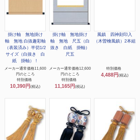
掛け軸 無地
掛け
掛け軸 無地
掛け
風鎮 四神刻印入
軸 無地 白抜趣彩軸
軸 無地 尺五（白
（木曽檜風鎮）2本組
（表装済み）半切1/2
抜き 白紙 掛軸）
サイズ（白抜き 白
尺五
紙 掛軸）！
メーカー通常価格11,600
メーカー通常価格12,600
特別価格
円のところ
円のところ
4,488円
(税込)
特別価格
特別価格
10,390円
11,165円
(税込)
(税込)