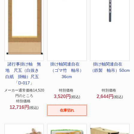
諸行事
掛け軸 無
掛け軸関連
自在
掛け軸関連
自在
地 尺五（白抜き
（ゴマ竹 軸吊）
（鉄製 軸吊）50cm
白紙 掛軸）尺五
36cm
「D-017」
メーカー通常価格14,520
特別価格
特別価格
円のところ
3,520円
2,644円
(税込)
(税込)
特別価格
12,716円
(税込)
在庫切れ