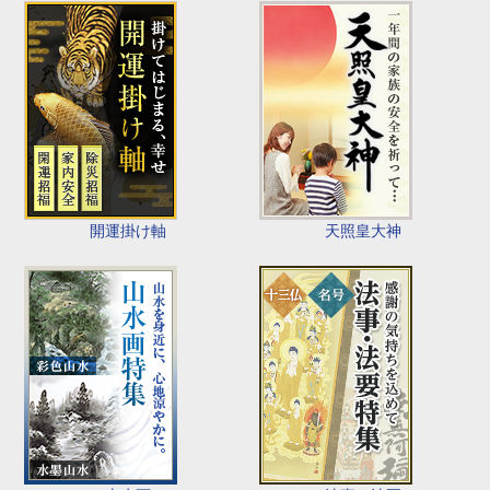
開運掛け軸
天照皇大神