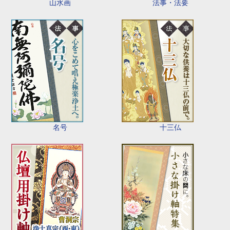
山水画
法事・法要
名号
十三仏