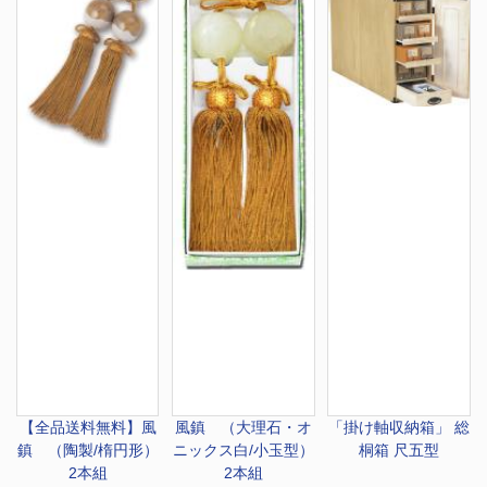
【全品送料無料】
風
風鎮 （大理石・オ
「掛け軸収納箱」 総
鎮 （陶製/楕円形）
ニックス白/小玉型）
桐箱 尺五型
2本組
2本組