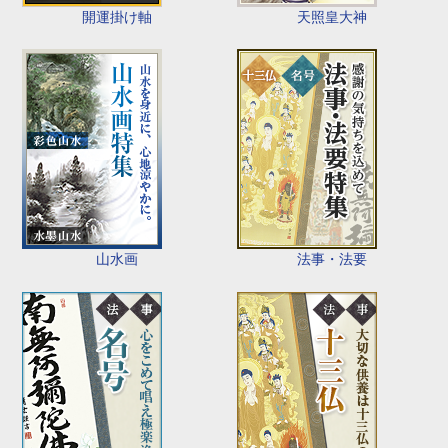
開運掛け軸
天照皇大神
山水画
法事・法要