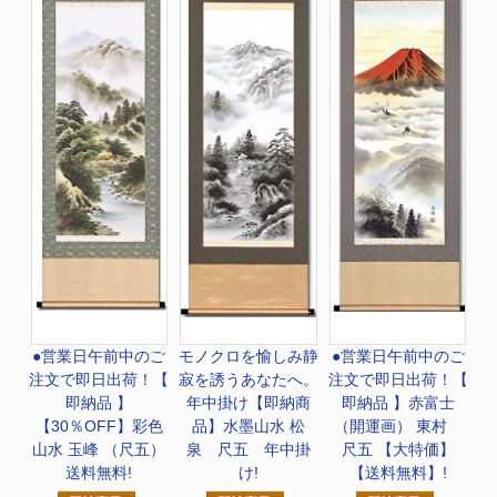
●営業日午前中のご
モノクロを愉しみ静
●営業日午前中のご
注文で即日出荷！
【
寂を誘うあなたへ。
注文で即日出荷！
【
即納品 】
年中掛け
【即納商
即納品 】赤富士
【30％OFF】彩色
品】水墨山水 松
（開運画） 東村
山水 玉峰 （尺五）
泉 尺五 年中掛
尺五 【大特価】
送料無料!
け!
【送料無料】!