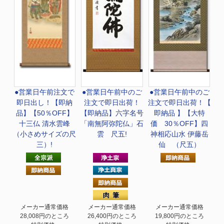
●営業日午前注文で
●営業日午前中のご
●営業日午前中のご
即日出し！
【即納
注文で即日出荷！
注文で即日出荷！
【
品】【50％OFF】
【即納品】六字名号
即納品 】【大特
十三仏 清水雲峰
「南無阿弥陀仏」石
価 30％OFF】四
（小さめサイズの尺
雲 尺五!
神相応山水 伊藤岳
三）!
仙 （尺五）
メーカー通常価格
メーカー通常価格
メーカー通常価格
28,008円のところ
26,400円のところ
19,800円のところ