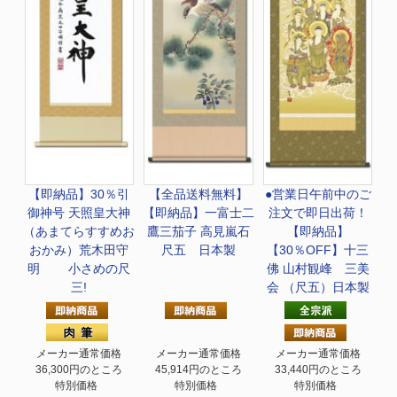
【即納品】30％引
【全品送料無料】
●営業日午前中のご
御神号 天照皇大神
【即納品】一富士二
注文で即日出荷！
（あまてらすすめお
鷹三茄子 高見嵐石
【即納品】
おかみ）荒木田守
尺五 日本製
【30％OFF】十三
明 小さめの尺
佛 山村観峰 三美
三!
会 （尺五）日本製
メーカー通常価格
メーカー通常価格
メーカー通常価格
36,300円のところ
45,914円のところ
33,440円のところ
特別価格
特別価格
特別価格