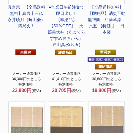
真言宗 【全品送料
●営業日午前注文で
【全品送料無料】
無料】
真言十三仏
即日出し！
【即納品】消災不動
永井暁月（暁山会）
【即納品】
龍神図 江藤草淳
四尺丈！
【50％OFF】 天
尺五 【特価 】 日
照皇大神（あまてら
本製
すすめおおかみ）
戸山真水(尺五)
メーカー通常価格
メーカー通常価格
メーカー通常価格
36,300円のところ
41,410円のところ
30,800円のところ
特別価格
特別価格
特別価格
22,880円
20,705円
19,800円
(税込)
(税込)
(税込)