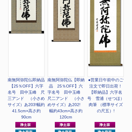
南無阿弥陀仏
即納品
南無阿弥陀仏
【即納
●営業日午前中のご
【25％OFF】六字
品 25％OFF】六
注文で即日出荷！
名号 田中玉峰 尺
字名号 田中玉峰
【即納品】六字名
三アンド （小さめ
尺二アンド （小さ
号 雪浦（せつほ）
サイズ）あ203!幅約
めサイズ）あ202!
肉筆 （標準サイズ
41.5cm×高さ約
幅約43cm×高さ約
の尺五）!
90cm
120cm