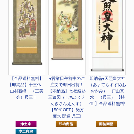
【全品送料無料】
●営業日午前中のご
即納品●天照皇大神
【即納品】十三仏
注文で即日出荷！
（あまてらすすめお
山村観峰 （三美
【即納品】七福縁起
おかみ） 戸山真
会）尺三！
三猿図（しちふくえ
水 （尺三） 【特
んぎさんえんず）
価 】全品送料無料!
【50％OFF】緒方
葉水 開運 尺三!