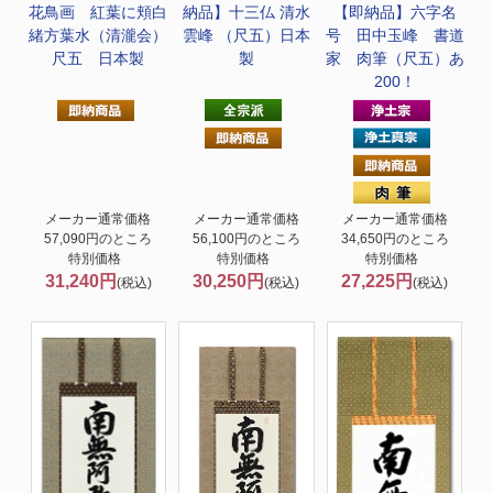
花鳥画 紅葉に頬白
納品】十三仏 清水
【即納品】六字名
緒方葉水（清瀧会）
雲峰 （尺五）日本
号 田中玉峰 書道
尺五 日本製
製
家 肉筆（尺五）あ
200！
メーカー通常価格
メーカー通常価格
メーカー通常価格
57,090円のところ
56,100円のところ
34,650円のところ
特別価格
特別価格
特別価格
31,240円
30,250円
27,225円
(税込)
(税込)
(税込)