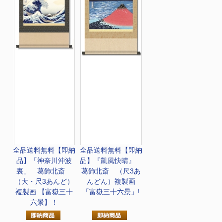
全品送料無料
【即納
全品送料無料
【即納
品】「神奈川沖波
品】『凱風快晴』
裏」 葛飾北斎
葛飾北斎 （尺3あ
（大・尺3あんど）
んどん）複製画
複製画 【富嶽三十
「富嶽三十六景」!
六景】！