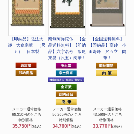
【即納品】弘法大
南無阿弥陀仏 【全
【全国送料無料】
師 大森宗華 （尺
品送料無料】
【即納
【即納品】高砂 小
五） 日本製
品】六字名号 飯尾
田寿峰 尺五立 肉
東晃（尺五）肉筆！
筆！
メーカー通常価格
メーカー通常価格
メーカー通常価格
68,310円のところ
56,265円のところ
43,560円のところ
特別価格
特別価格
特別価格
35,750円
34,760円
33,770円
(税込)
(税込)
(税込)