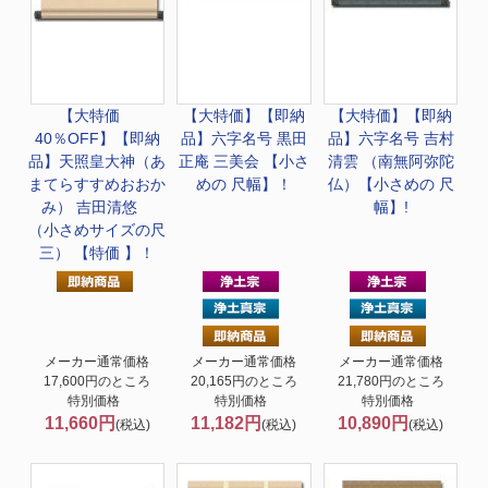
【大特価
【大特価】
【即納
【大特価】
【即納
40％OFF】
【即納
品】六字名号 黒田
品】六字名号 吉村
品】天照皇大神（あ
正庵 三美会 【小さ
清雲 （南無阿弥陀
まてらすすめおおか
めの 尺幅】！
仏）【小さめの 尺
み） 吉田清悠
幅】!
（小さめサイズの尺
三） 【特価 】！
メーカー通常価格
メーカー通常価格
メーカー通常価格
17,600円のところ
20,165円のところ
21,780円のところ
特別価格
特別価格
特別価格
11,660円
11,182円
10,890円
(税込)
(税込)
(税込)