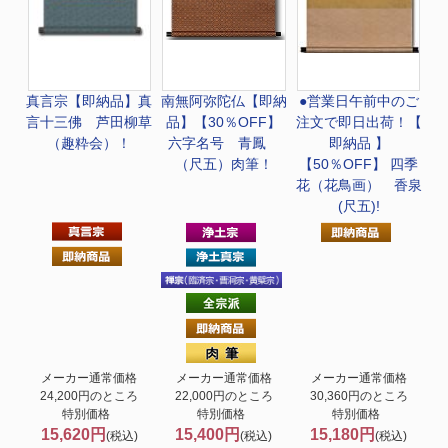
真言宗
【即納品】真
南無阿弥陀仏
【即納
●営業日午前中のご
言十三佛 芦田柳草
品】【30％OFF】
注文で即日出荷！
【
（趣粋会）！
六字名号 青鳳
即納品 】
（尺五）肉筆！
【50％OFF】 四季
花（花鳥画） 香泉
(尺五)!
メーカー通常価格
メーカー通常価格
メーカー通常価格
24,200円のところ
22,000円のところ
30,360円のところ
特別価格
特別価格
特別価格
15,620円
15,400円
15,180円
(税込)
(税込)
(税込)