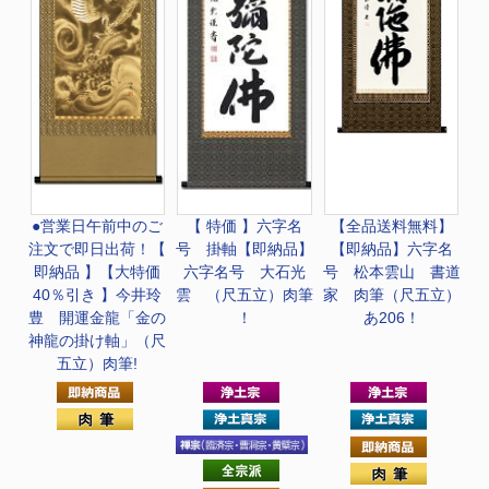
●営業日午前中のご
【 特価 】六字名
【全品送料無料】
注文で即日出荷！
【
号 掛軸
【即納品】
【即納品】六字名
即納品 】【大特価
六字名号 大石光
号 松本雲山 書道
40％引き 】今井玲
雲 （尺五立）肉筆
家 肉筆（尺五立）
豊 開運金龍「金の
！
あ206！
神龍の掛け軸」（尺
五立）肉筆!