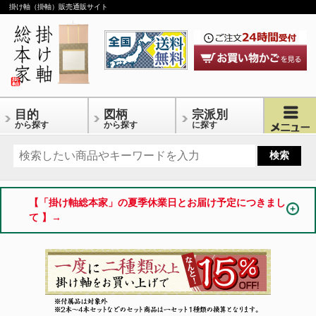
掛け軸（掛軸）販売通販サイト
目的
図柄
宗派別
から探す
から探す
に探す
【「掛け軸総本家」の夏季休業日とお届け予定につきまし
て 】→