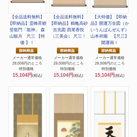
【全品送料無料】
【全品送料無料】
【大特価】
【即納
【即納品】霊峰昇鯉
【即納品】鶴亀高砂
品】開運万全図（か
登龍門「龍神」 森
吉兆図 西尾香悦
いうんばんぜんず）
山観月 尺三 【特
（三美会） 尺三！
山本祥園 【尺三】
価 】！
開運画！
メーカー通常価格
メーカー通常価格
メーカー通常価格
28,008円のところ
28,008円のところ
28,008円のところ
特別価格
特別価格
特別価格
15,104円
15,104円
15,104円
(税込)
(税込)
(税込)