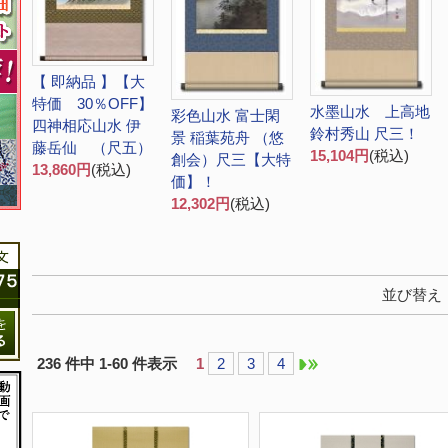
【 即納品 】【大
特価 30％OFF】
水墨山水 上高地
彩色山水 富士閑
四神相応山水 伊
鈴村秀山 尺三！
景 稲葉苑舟 （悠
藤岳仙 （尺五）
15,104円
(税込)
創会）尺三【大特
13,860円
(税込)
価】！
12,302円
(税込)
並び替え
236 件中 1-60 件表示
1
2
3
4