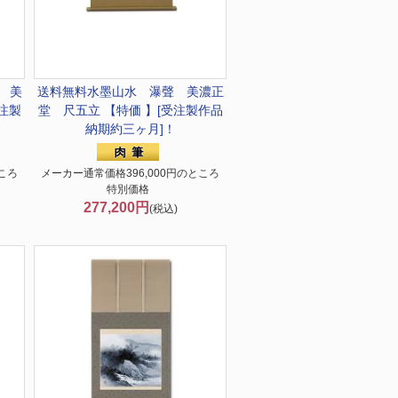
 美
送料無料
水墨山水 瀑聲 美濃正
注製
堂 尺五立 【特価 】[受注製作品
納期約三ヶ月]！
ころ
メーカー通常価格396,000円のところ
特別価格
277,200円
(税込)