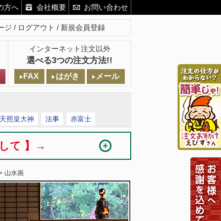
の方へ
会社概要
お問い合わせ
ージ
ログアウト
新規会員登録
インターネット注文以外
選べる3つの注文方法!!
FAX
はがき
メール
天照皇大神
法事
赤富士
まして 】→
> 山水画