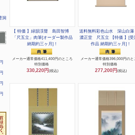
曹洞
【 特価 】緑韻渓聲 島田智博
送料無料
彩色山水 深山白瀑
「尺五立」肉筆[オーダー製作品
濃正堂 尺五立 【特価 】[受
納期約三ヶ月]！
作品 納期約三ヶ月]！
メーカー通常価格411,400円のところ
メーカー通常価格396,000円のと
9円
特別価格
特別価格
330,220円
277,200円
(税込)
(税込)
9円
9円
9円