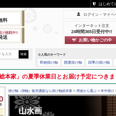
はじめて
ログイン・マイペ
!
無料
インターネット注文
24時間365日受付中!!
け挑戦中!!
発送
お買い物かごの中
☆人気のキーワード
即納掛け軸
開運掛け軸
四季の掛け軸
総本家」の夏季休業日とお届け予定につき
掛け軸（掛軸）販売通販なら掛け軸総本家
>
用途から選ぶ
>
年中掛け
山水画