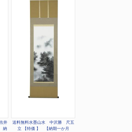
吉井
送料無料
水墨山水 中沢勝 尺五
 納
立 【特価 】 【納期一か月