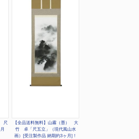
 尺
【全品送料無料】
山霧（墨） 大
か月
竹 卓「尺五立」（現代風山水
画）[受注製作品 納期約3ヶ月]！