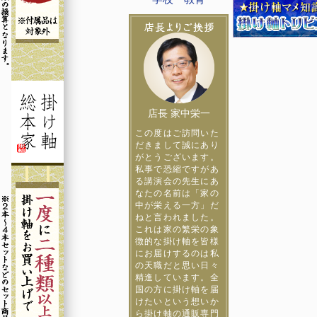
店長 家中栄一
この度はご訪問いた
だきまして誠にあり
がとうございます。
私事で恐縮ですがあ
る講演会の先生にあ
なたの名前は「家の
中が栄える一方」だ
ねと言われました。
これは家の繁栄の象
徴的な掛け軸を皆様
にお届けするのは私
の天職だと思い日々
精進しています。全
国の方に掛け軸を届
けたいという想いか
ら掛け軸の通販専門