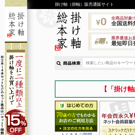
掛け軸（掛軸）販売通販サイト
全商品対象!
全国送料
業界最速お届
最短即日
【「掛け軸
よくあるご質問