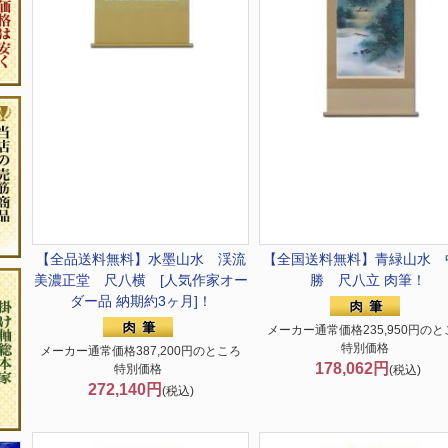
【全品送料無料】
水墨山水 渓流
【全国送料無料】
青緑山水 
美濃正堂 尺八横 [人気作家オー
勝 尺八立 肉筆！
ダー品 納期約3ヶ月]！
メーカー通常価格235,950円のと
特別価格
メーカー通常価格387,200円のところ
178,062円
特別価格
(税込)
272,140円
(税込)