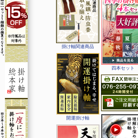
掛け軸関連商品
四本セット
開運掛け軸