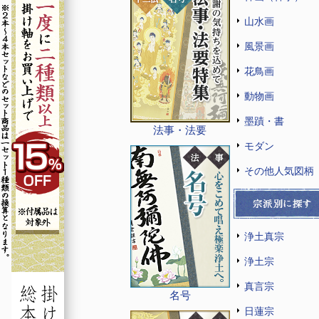
山水画
風景画
花鳥画
動物画
墨蹟・書
法事・法要
モダン
その他人気図柄
浄土真宗
浄土宗
真言宗
名号
日蓮宗