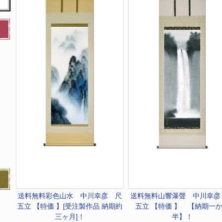
送料無料
彩色山水 中川幸彦 尺
送料無料
山響瀑聲 中川幸彦
五立 【特価 】[受注製作品 納期約
五立 【特価 】 【納期一
三ヶ月]！
半】！