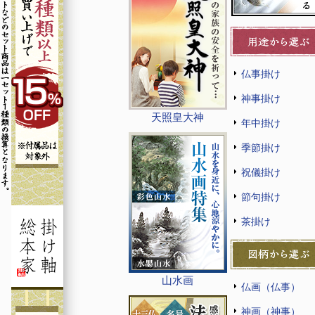
仏事掛け
神事掛け
天照皇大神
年中掛け
季節掛け
祝儀掛け
節句掛け
茶掛け
山水画
仏画（仏事）
神画（神事）