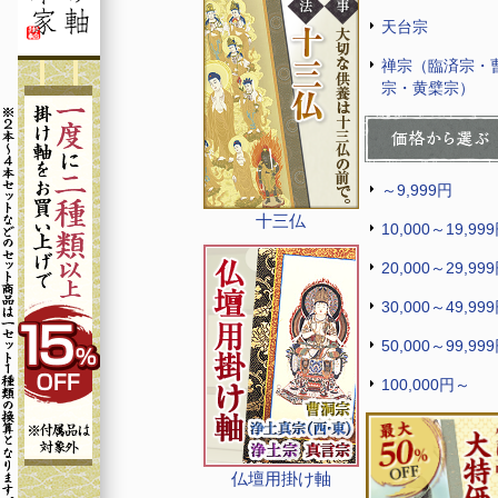
天台宗
禅宗（臨済宗・
宗・黄檗宗）
～9,999円
十三仏
10,000～19,99
20,000～29,99
30,000～49,99
50,000～99,99
100,000円～
仏壇用掛け軸