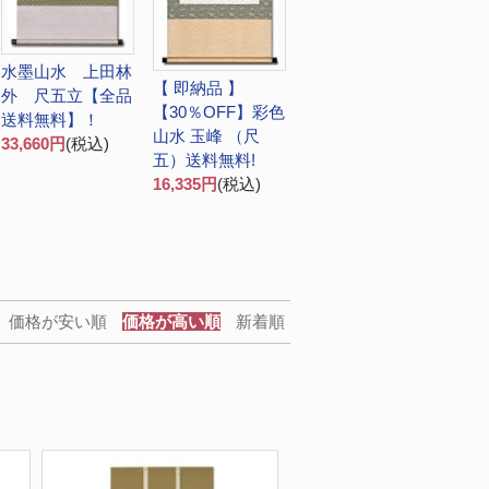
水墨山水 上田林
【 即納品 】
外 尺五立【全品
【30％OFF】彩色
送料無料】！
山水 玉峰 （尺
33,660円
(税込)
五）送料無料!
16,335円
(税込)
価格が安い順
価格が高い順
新着順