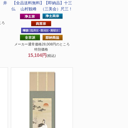
 井
【全品送料無料】
【即納品】十三
！
仏 山村観峰 （三美会）尺三！
ころ
メーカー通常価格28,008円のところ
特別価格
15,104円
(税込)