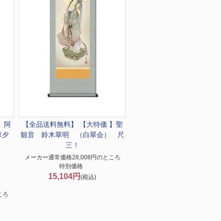
】
阿
【全品送料無料】 【大特価 】
聖
草夕
観音 鈴木翠明 （白翠会） 尺
三！
メーカー通常価格28,008円のところ
特別価格
15,104円
(税込)
ころ