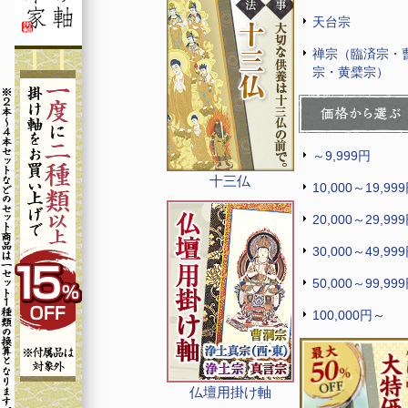
天台宗
禅宗（臨済宗・
宗・黄檗宗）
～9,999円
十三仏
10,000～19,99
20,000～29,99
30,000～49,99
50,000～99,99
100,000円～
仏壇用掛け軸