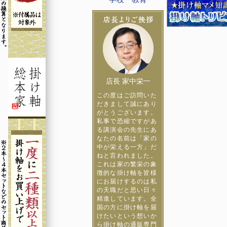
店長 家中栄一
この度はご訪問いた
だきまして誠にあり
がとうございます。
私事で恐縮ですがあ
る講演会の先生にあ
なたの名前は「家の
中が栄える一方」だ
ねと言われました。
これは家の繁栄の象
徴的な掛け軸を皆様
にお届けするのは私
の天職だと思い日々
精進しています。全
国の方に掛け軸を届
けたいという想いか
ら掛け軸の通販専門