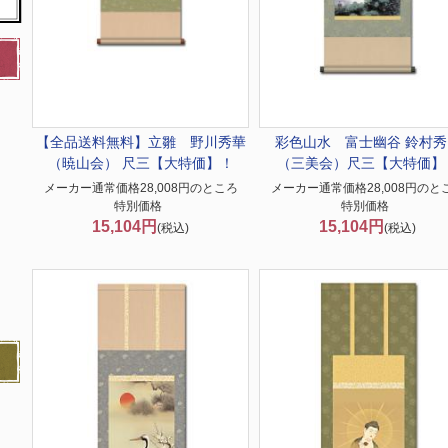
【全品送料無料】
立雛 野川秀華
彩色山水 富士幽谷 鈴村秀
（暁山会） 尺三【大特価】！
（三美会）尺三【大特価】
メーカー通常価格28,008円のところ
メーカー通常価格28,008円のと
特別価格
特別価格
15,104円
15,104円
(税込)
(税込)