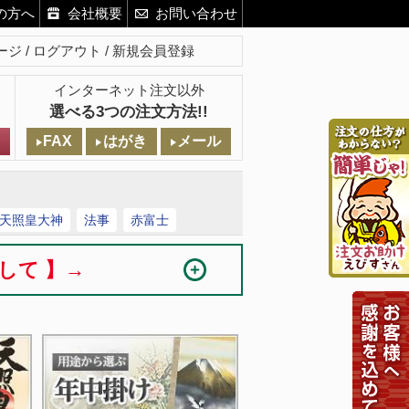
の方へ
会社概要
お問い合わせ
ージ
ログアウト
新規会員登録
インターネット注文以外
選べる3つの注文方法!!
FAX
はがき
メール
天照皇大神
法事
赤富士
まして 】→