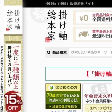
掛け軸（掛軸）販売通販サイト
全商品対象!
全国送料
業界最速お届
最短即日
【「掛け軸
よくあるご質問