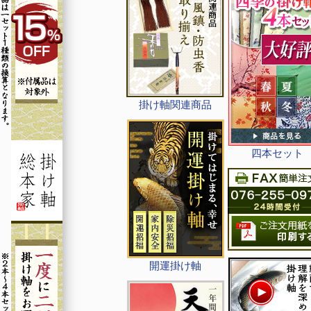
掛け軸関連商品
四本セット
開運掛け軸