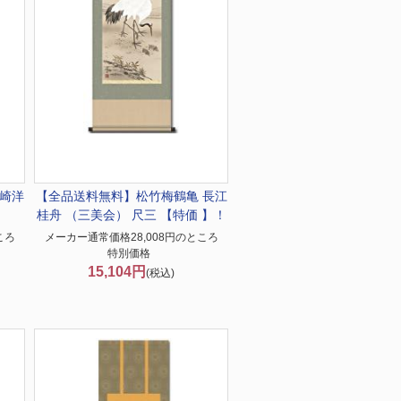
宇崎洋
【全品送料無料】
松竹梅鶴亀 長江
桂舟 （三美会） 尺三 【特価 】！
ころ
メーカー通常価格28,008円のところ
特別価格
15,104円
(税込)