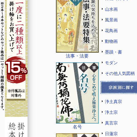
山水画
風景画
花鳥画
動物画
墨蹟・書
法事・法要
モダン
その他人気図柄
浄土真宗
浄土宗
真言宗
名号
日蓮宗