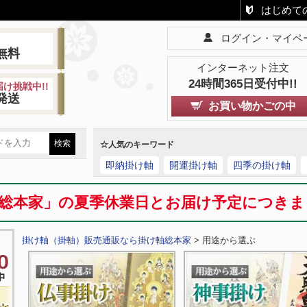
はじめて
ログイン・マイペ
!
無料
インターネット注文
24時間365日受付中!!
け挑戦中!!
発送
お買い物かごの中
☆人気のキーワード
即納掛け軸
開運掛け軸
四季の掛け軸
総本家」の夏季休業日とお届け予定につき
掛け軸（掛軸）販売通販なら掛け軸総本家
> 用途から選ぶ