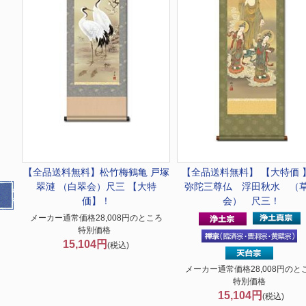
【全品送料無料】
松竹梅鶴亀 戸塚
【全品送料無料】 【大特価 
翠漣 （白翠会）尺三 【大特
弥陀三尊仏 浮田秋水 （
価】！
会） 尺三！
メーカー通常価格28,008円のところ
特別価格
15,104円
(税込)
メーカー通常価格28,008円のと
特別価格
15,104円
(税込)