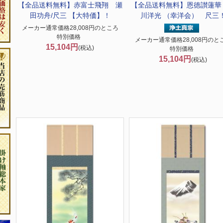
【全品送料無料】
赤富士飛翔 瀬
【全品送料無料】
恩徳讃蓮華
田功舟/尺三 【大特価】！
川洋光 （幸洋会） 尺三
メーカー通常価格28,008円のところ
特別価格
メーカー通常価格28,008円のと
15,104円
(税込)
特別価格
15,104円
(税込)