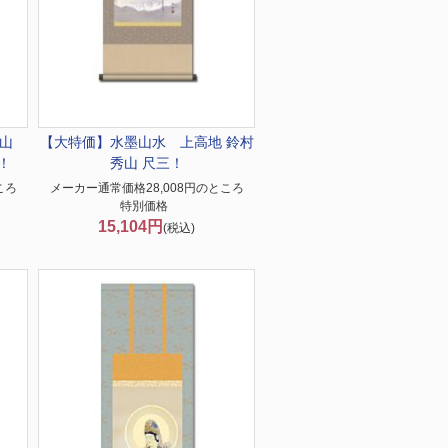
山
【大特価】
水墨山水 上高地 鈴村
！
秀山 尺三！
ころ
メーカー通常価格28,008円のところ
特別価格
15,104円
(税込)