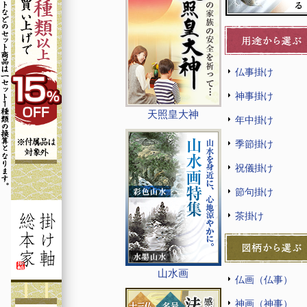
仏事掛け
神事掛け
天照皇大神
年中掛け
季節掛け
祝儀掛け
節句掛け
茶掛け
山水画
仏画（仏事）
神画（神事）