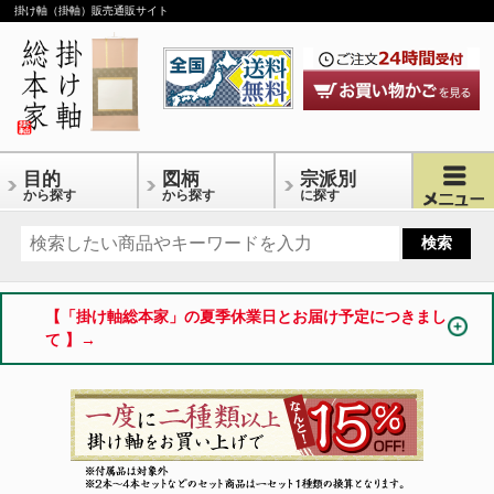
掛け軸（掛軸）販売通販サイト
目的
図柄
宗派別
から探す
から探す
に探す
【「掛け軸総本家」の夏季休業日とお届け予定につきまし
て 】→