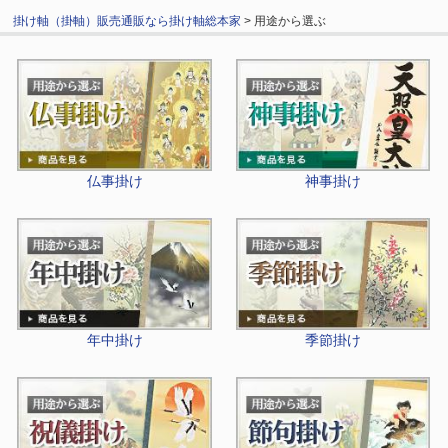
掛け軸（掛軸）販売通販なら掛け軸総本家
> 用途から選ぶ
仏事掛け
神事掛け
年中掛け
季節掛け