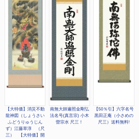
【大特価】
消災不動
南無大師遍照金剛
弘
【50％引】
六字名号
龍神図（しょうさい
法名号(真言宗) 小木
黒田正庵（小さめの
ふどうりゅうじん
曽宗水 尺三！
尺三）送料無料!
ず）江藤草淳 （尺
三） 【大特価】開