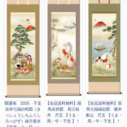
開運画 2025 干支
【全品送料無料】
跳
【全品送料無料】
双
吉祥七福白蛇図（き
馬吉祥図 長江桂
馬七福縁起図 榎本
っしょうしちふくし
舟 尺五 【うま・
東山 尺五 【うま・
ろへびず）緒方葉水
馬・午・干支 】！
馬・午・干支 】！