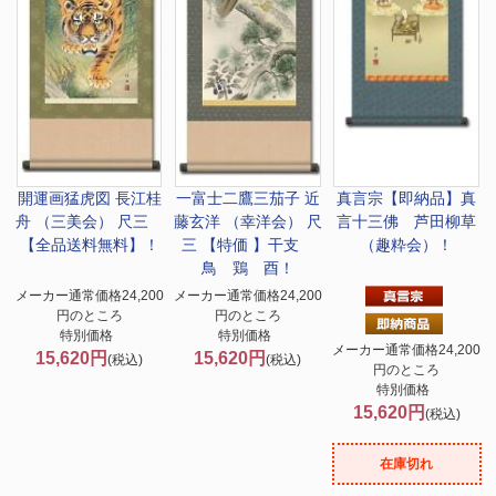
開運画
猛虎図 長江桂
一富士二鷹三茄子 近
真言宗
【即納品】真
舟 （三美会） 尺三
藤玄洋 （幸洋会） 尺
言十三佛 芦田柳草
【全品送料無料】！
三 【特価 】干支
（趣粋会）！
鳥 鶏 酉！
メーカー通常価格24,200
メーカー通常価格24,200
円のところ
円のところ
特別価格
特別価格
メーカー通常価格24,200
15,620円
15,620円
(税込)
(税込)
円のところ
特別価格
15,620円
(税込)
在庫切れ