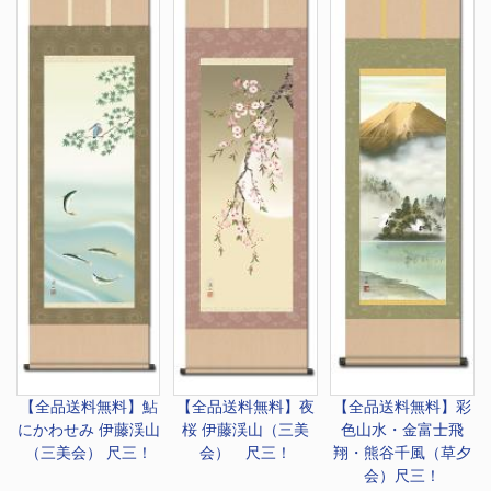
【全品送料無料】
鮎
【全品送料無料】
夜
【全品送料無料】
彩
にかわせみ 伊藤渓山
桜 伊藤渓山（三美
色山水・金富士飛
（三美会） 尺三！
会） 尺三！
翔・熊谷千風（草夕
会）尺三！