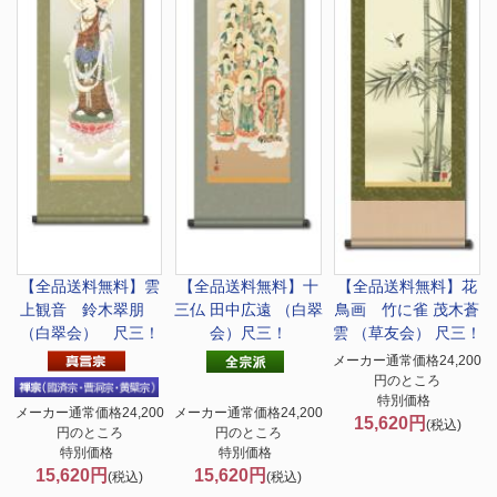
【全品送料無料】
雲
【全品送料無料】
十
【全品送料無料】
花
上観音 鈴木翠朋
三仏 田中広遠 （白翠
鳥画 竹に雀 茂木蒼
（白翠会） 尺三！
会）尺三！
雲 （草友会） 尺三！
メーカー通常価格24,200
円のところ
特別価格
メーカー通常価格24,200
メーカー通常価格24,200
15,620円
(税込)
円のところ
円のところ
特別価格
特別価格
15,620円
15,620円
(税込)
(税込)