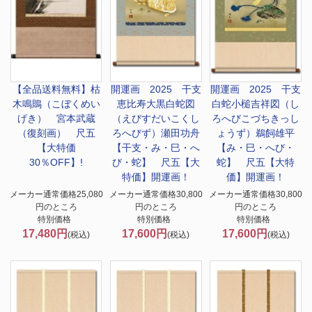
【全品送料無料】
枯
開運画 2025 干支
開運画 2025 干支
木鳴鵙（こぼくめい
恵比寿大黒白蛇図
白蛇小槌吉祥図（し
げき） 宮本武蔵
（えびすだいこくし
ろへびこづちきっし
（復刻画） 尺五
ろへびず）瀬田功舟
ょうず）鵜飼雄平
【大特価
【干支・み・巳・へ
【み・巳・へび・
30％OFF】!
び・蛇】 尺五【大
蛇】 尺五【大特
特価】開運画！
価】開運画！
メーカー通常価格25,080
メーカー通常価格30,800
メーカー通常価格30,800
円のところ
円のところ
円のところ
特別価格
特別価格
特別価格
17,480円
17,600円
17,600円
(税込)
(税込)
(税込)