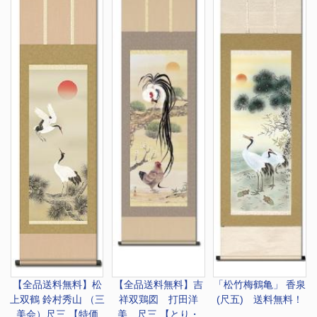
【全品送料無料】
松
【全品送料無料】
吉
「松竹梅鶴亀」 香泉
上双鶴 鈴村秀山 （三
祥双鶏図 打田洋
(尺五) 送料無料！
美会）尺三 【特価
美 尺三 【とり・