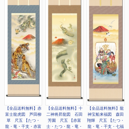
【全品送料無料】
赤
【全品送料無料】
十
【全品送料無料】
龍
富士龍虎図 芦田柳
二神将昇龍図 石田
神宝船来福図 森田
草 尺五 【たつ・
芳園 尺五 【赤富
翔輝 尺五 【たつ・
龍・竜・干支・赤富
士・たつ・龍・竜・
龍・竜・干支・七福