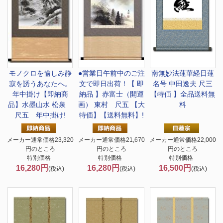
モノクロを愉しみ静
●営業日午前中のご注
南無妙法蓮華経
日蓮
寂を誘うあなたへ。
文で即日出荷！
【 即
名号 中田逸夫 尺三
年中掛け
【即納商
納品 】赤富士（開運
【特価 】全品送料無
品】水墨山水 松泉
画） 東村 尺五 【大
料
尺五 年中掛け!
特価】【送料無料】!
メーカー通常価格23,320
メーカー通常価格21,670
メーカー通常価格22,000
円のところ
円のところ
円のところ
特別価格
特別価格
特別価格
16,280円
16,280円
16,500円
(税込)
(税込)
(税込)