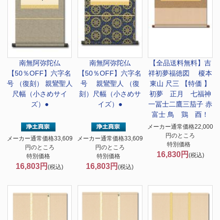
南無阿弥陀仏
南無阿弥陀仏
【全品送料無料】
吉
【50％OFF】六字名
【50％OFF】六字名
祥初夢福徳図 榎本
号 （復刻） 親鸞聖人
号 親鸞聖人 （復
東山 尺三 【特価 】
尺幅（小さめサイ
刻）尺幅（小さめサ
初夢 正月 七福神
ズ）●
イズ）●
一冨士二鷹三茄子 赤
富士 鳥 鶏 酉！
メーカー通常価格22,000
円のところ
メーカー通常価格33,609
メーカー通常価格33,609
特別価格
円のところ
円のところ
16,830円
(税込)
特別価格
特別価格
16,803円
16,803円
(税込)
(税込)