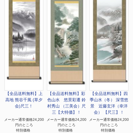
【全品送料無料】
上
【全品送料無料】
彩
【全品送料無料】
四
高地 熊谷千風 (草夕
色山水 悠景彩遷 鈴
季山水（冬） 深雪悠
会)尺三！
村秀山 （三美会）尺
景 近藤玄洋（幸洋
三【大特価】！
会） 【尺三】！
メーカー通常価格24,200
メーカー通常価格24,200
メーカー通常価格24,200
円のところ
円のところ
円のところ
特別価格
特別価格
特別価格