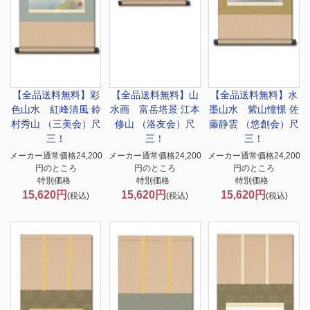
【全品送料無料】
彩
【全品送料無料】
山
【全品送料無料】
水
色山水 紅峰清風 鈴
水画 富岳塔景 江本
墨山水 紫山憧憬 佐
村秀山 （三美会）尺
修山 （洛友会）尺
藤静雲 （悠創会）尺
三！
三！
三！
メーカー通常価格24,200
メーカー通常価格24,200
メーカー通常価格24,200
円のところ
円のところ
円のところ
特別価格
特別価格
特別価格
15,620円
15,620円
15,620円
(税込)
(税込)
(税込)