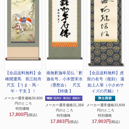
【全品送料無料】
金
南無釈迦牟尼仏
「釈
【全品送料無料】
虎
峰開運馬 長江桂舟
迦名号」小木曽宋水
斑の名号（復刻） 蓮
尺五 【うま・馬・
（墨愁会） 尺五
如上人筆（小さめサ
午・干支 】！
【特価 】
イズの尺幅）！
メーカー通常価格30,800
円のところ
メーカー通常価格31,368
メーカー通常価格33,609
特別価格
円のところ
円のところ
17,800円
(税込)
特別価格
特別価格
17,883円
17,903円
(税込)
(税込)