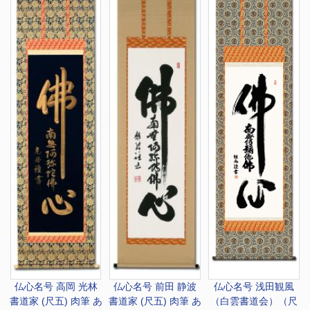
仏心名号 高岡 光林
仏心名号 前田 静波
仏心名号 浅田観風
書道家 (尺五) 肉筆 あ
書道家 (尺五) 肉筆 あ
（白雲書道会）（尺