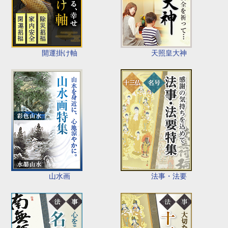
開運掛け軸
天照皇大神
山水画
法事・法要