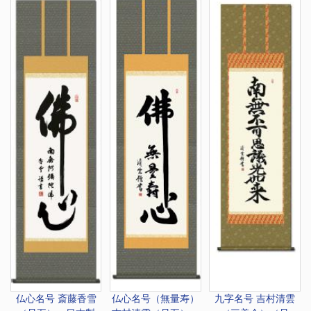
仏心名号 斎藤香雪
仏心名号（無量寿）
九字名号 吉村清雲