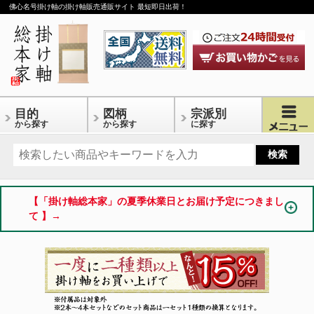
佛心名号掛け軸の掛け軸販売通販サイト 最短即日出荷！
目的
図柄
宗派別
から探す
から探す
に探す
【「掛け軸総本家」の夏季休業日とお届け予定につきまし
て 】→