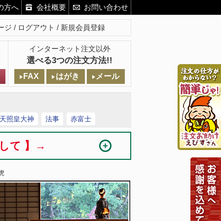
の方へ
会社概要
お問い合わせ
ージ
ログアウト
新規会員登録
インターネット注文以外
選べる3つの注文方法!!
FAX
はがき
メール
天照皇大神
法事
赤富士
まして 】→
虎