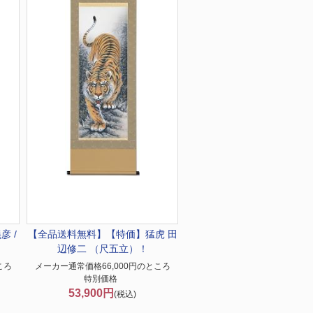
彦 /
【全品送料無料】【特価】
猛虎 田
辺修二 （尺五立）！
ころ
メーカー通常価格66,000円のところ
特別価格
53,900円
(税込)