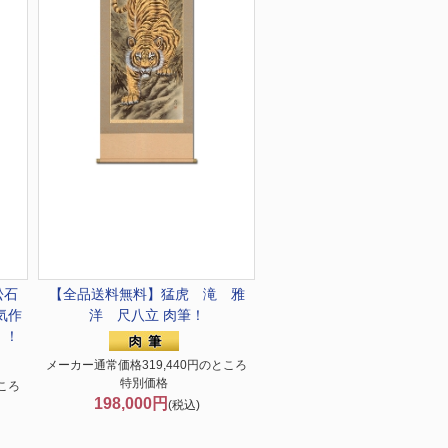
松石
【全品送料無料】
猛虎 滝 雅
気作
洋 尺八立 肉筆！
 ！
メーカー通常価格319,440円のところ
特別価格
ころ
198,000円
(税込)