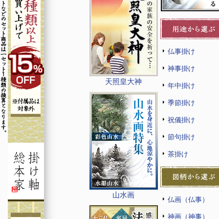
仏事掛け
神事掛け
天照皇大神
年中掛け
季節掛け
祝儀掛け
節句掛け
茶掛け
山水画
仏画（仏事）
神画（神事）