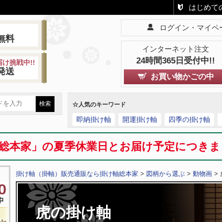
はじめて
ログイン・マイペ
!
無料
インターネット注文
24時間365日受付中!!
け挑戦中!!
発送
お買い物かごの中
☆人気のキーワード
即納掛け軸
開運掛け軸
四季の掛け軸
総本家」の夏季休業日とお届け予定につき
掛け軸（掛軸）販売通販なら掛け軸総本家
>
図柄から選ぶ
>
動物画
> 
虎の掛け軸