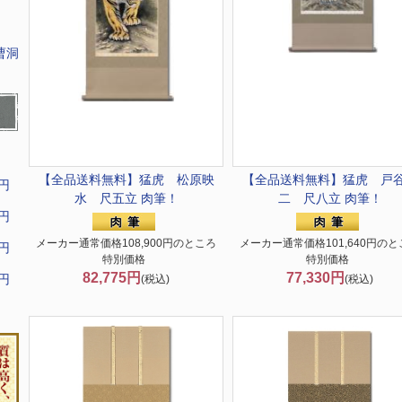
曹洞
【全品送料無料】
猛虎 松原映
【全品送料無料】
猛虎 戸
9円
水 尺五立 肉筆！
二 尺八立 肉筆！
9円
メーカー通常価格108,900円のところ
メーカー通常価格101,640円のと
9円
特別価格
特別価格
82,775円
77,330円
9円
(税込)
(税込)