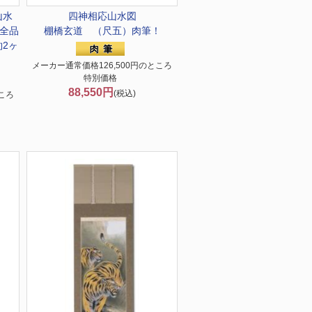
山水
四神相応山水図
全品
棚橋玄道 （尺五）肉筆！
約2ヶ
メーカー通常価格126,500円のところ
特別価格
88,550円
(税込)
ころ