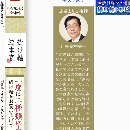
店長 家中栄一
この度はご訪問いた
だきまして誠にあり
がとうございます。
私事で恐縮ですがあ
る講演会の先生にあ
なたの名前は「家の
中が栄える一方」だ
ねと言われました。
これは家の繁栄の象
徴的な掛け軸を皆様
にお届けするのは私
の天職だと思い日々
精進しています。全
国の方に掛け軸を届
けたいという想いか
ら掛け軸の通販専門