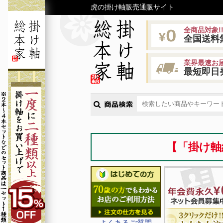
虎の掛け軸販売通販サイト
全商品対象!
全国送料
業界最速お届
最短即日
【「掛け軸
よくあるご質問