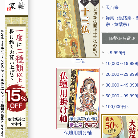
天台宗
禅宗（臨済宗・
宗・黄檗宗）
～9,999円
十三仏
10,000～19,99
20,000～29,99
30,000～49,99
50,000～99,99
100,000円～
仏壇用掛け軸