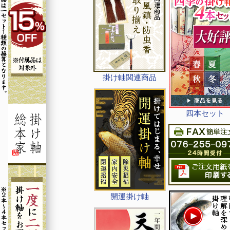
掛け軸関連商品
四本セット
開運掛け軸