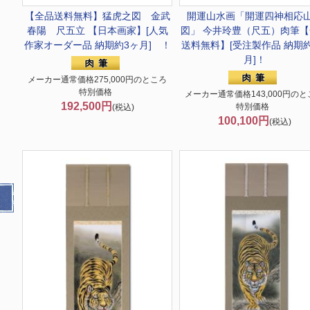
【全品送料無料】
猛虎之図 金武
開運山水画
「開運四神相応
春陽 尺五立 【日本画家】[人気
図」 今井玲豊（尺五）肉筆【
作家オーダー品 納期約3ヶ月] ！
送料無料】[受注製作品 納期
月]！
メーカー通常価格275,000円のところ
特別価格
メーカー通常価格143,000円のと
192,500円
特別価格
(税込)
100,100円
(税込)