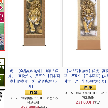
虎 【全品送料無料】 肉筆
「猛
【全品送料無料】
猛虎 高
虎」 高松邦夫 尺五立 【日本画
華 尺五立 【日本画家】[人
家】[作家オーダー品 納期約1ヶ
家オーダー品 納期約3ヶ月]
月] ！
メーカー通常価格330,000円のと
特別価格
メーカー通常価格627,000円のところ
231,000円
特別価格
(税込)
438,900円
(税込)