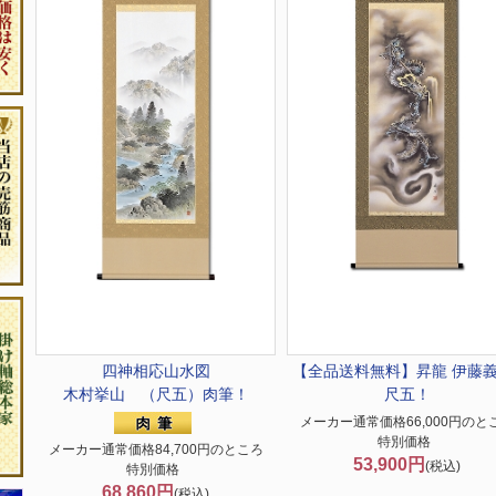
四神相応山水図
【全品送料無料】
昇龍 伊藤義
木村挙山 （尺五）肉筆！
尺五！
メーカー通常価格66,000円のと
特別価格
メーカー通常価格84,700円のところ
53,900円
(税込)
特別価格
68,860円
(税込)