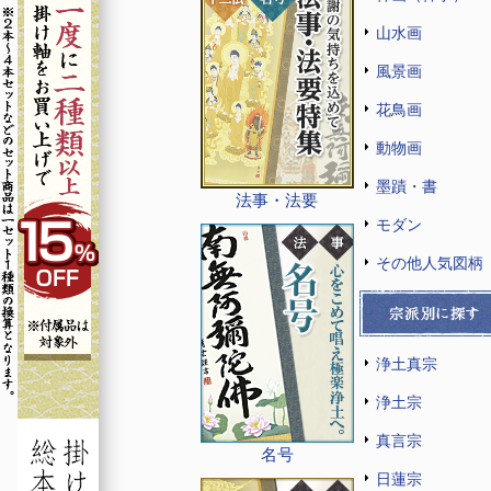
山水画
風景画
花鳥画
動物画
墨蹟・書
法事・法要
モダン
その他人気図柄
浄土真宗
浄土宗
真言宗
名号
日蓮宗