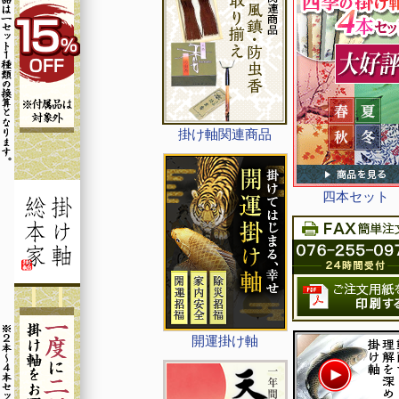
掛け軸関連商品
四本セット
開運掛け軸