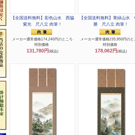
【全国送料無料】
彩色山水 西脇
【全国送料無料】
青緑山水 
紫光 尺八立 肉筆！
勝 尺八立 肉筆！
メーカー通常価格174,240円のところ
メーカー通常価格235,950円のと
特別価格
特別価格
131,780円
178,062円
(税込)
(税込)