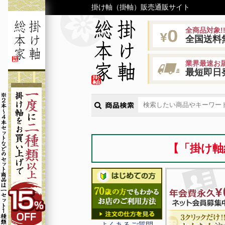
掛け軸（掛軸）販売通販サイト
全商品対象!
全国送料
業界最速お届
最短即日
【「掛け軸
よくあるご質問