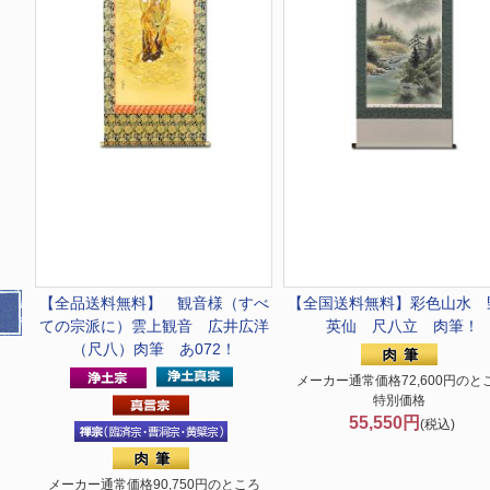
【全品送料無料】 観音様（すべ
【全国送料無料】
彩色山水 
ての宗派に）
雲上観音 広井広洋
英仙 尺八立 肉筆！
（尺八）肉筆 あ072！
メーカー通常価格72,600円のと
特別価格
55,550円
(税込)
メーカー通常価格90,750円のところ