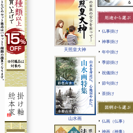
仏事掛け
神事掛け
天照皇大神
年中掛け
季節掛け
祝儀掛け
節句掛け
茶掛け
山水画
仏画（仏事）
神画（神事）