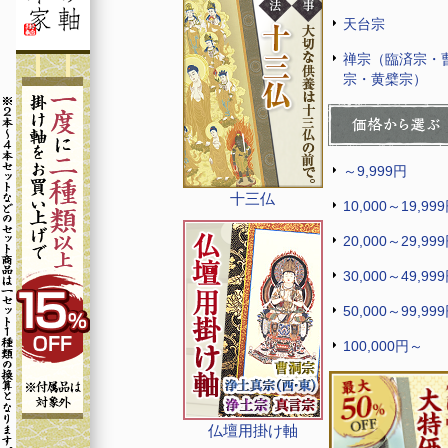
天台宗
禅宗（臨済宗・
宗・黄檗宗）
～9,999円
十三仏
10,000～19,99
20,000～29,99
30,000～49,99
50,000～99,99
100,000円～
仏壇用掛け軸