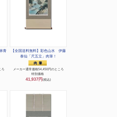
林青
【全国送料無料】
彩色山水 伊藤
泰仙「尺五立」肉筆！
ころ
メーカー通常価格54,450円のところ
特別価格
41,937円
(税込)