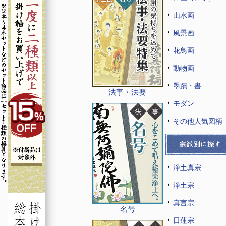
山水画
風景画
花鳥画
動物画
墨蹟・書
法事・法要
モダン
その他人気図柄
浄土真宗
浄土宗
真言宗
名号
日蓮宗