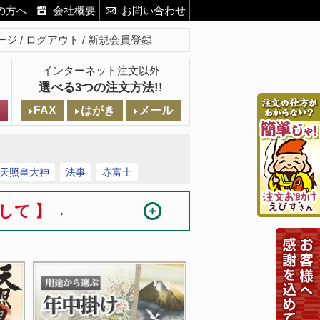
の方へ
会社概要
お問い合わせ
ージ
ログアウト
新規会員登録
インターネット注文以外
選べる3つの注文方法!!
FAX
はがき
メール
天照皇大神
法事
赤富士
まして 】→