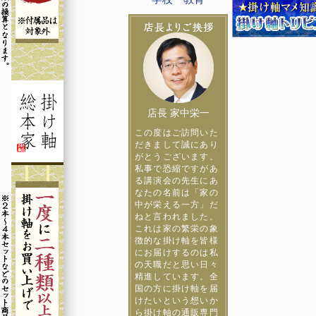
店長 家中栄一
この度はご訪問いた
だきまして誠にあり
がとうございます。
私事で恐縮ですがあ
る講演会の先生にあ
なたの名前は「家の
中が栄える一方」だ
ねと言われました。
これは家の繁栄の象
徴的な掛け軸を皆様
にお届けするのは私
の天職だと思い日々
精進しています。全
国の方に掛け軸を届
けたいという想いか
ら掛け軸の通販専門