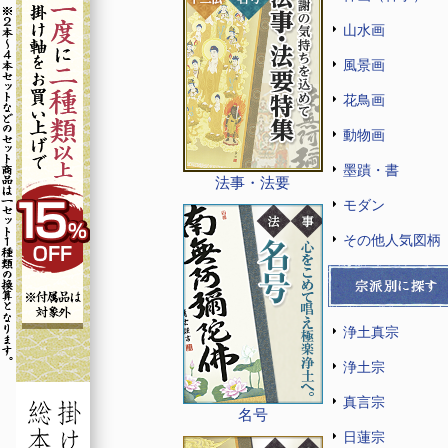
山水画
風景画
花鳥画
動物画
墨蹟・書
法事・法要
モダン
その他人気図柄
浄土真宗
浄土宗
真言宗
名号
日蓮宗