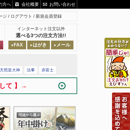
の方へ
会社概要
お問い合わせ
ージ
ログアウト
新規会員登録
インターネット注文以外
選べる3つの注文方法!!
FAX
はがき
メール
天照皇大神
法事
赤富士
まして 】→