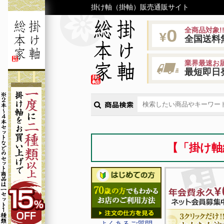
掛け軸（掛軸）販売通販サイト
全商品対象!
全国送料
業界最速お届
最短即日
【「掛け軸
よくあるご質問