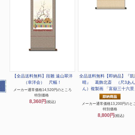
【全品送料無料】
段雛 遠山翠洋
全品送料無料
【即納品】『凱
（幸洋会） 尺幅！
晴』 葛飾北斎 （尺3あ
ん）複製画 「富嶽三十六景
メーカー通常価格14,520円のところ
特別価格
8,360円
(税込)
メーカー通常価格13,200円のと
特別価格
8,800円
(税込)