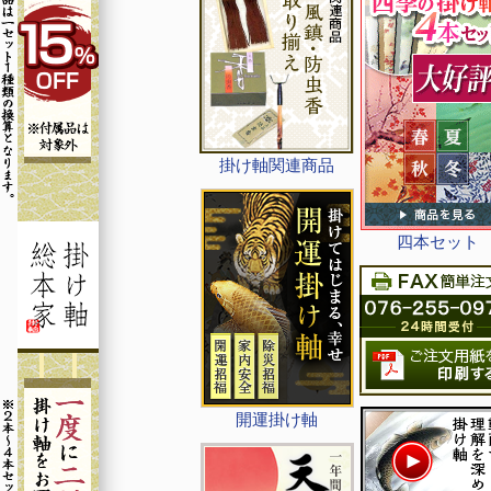
掛け軸関連商品
四本セット
開運掛け軸