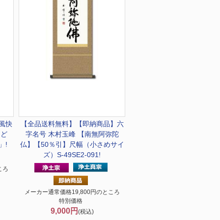
風快
【全品送料無料】
【即納商品】六
んど
字名号 木村玉峰 【南無阿弥陀
」!
仏】【50％引】尺幅（小さめサイ
ズ）S-49SE2-091!
ころ
メーカー通常価格19,800円のところ
特別価格
9,000円
(税込)