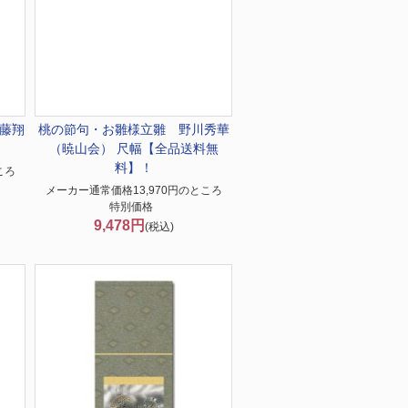
工藤翔
桃の節句・お雛様
立雛 野川秀華
（暁山会） 尺幅【全品送料無
料】！
ころ
メーカー通常価格13,970円のところ
特別価格
9,478円
(税込)