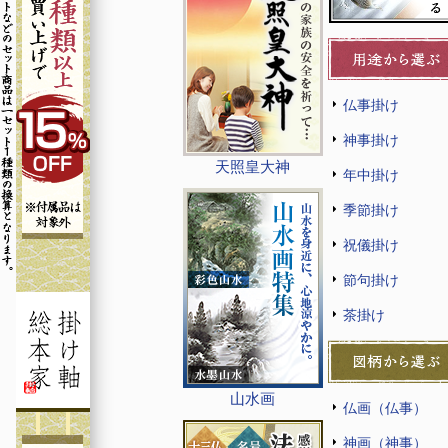
仏事掛け
神事掛け
天照皇大神
年中掛け
季節掛け
祝儀掛け
節句掛け
茶掛け
山水画
仏画（仏事）
神画（神事）