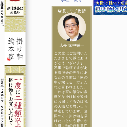
店長 家中栄一
この度はご訪問いた
だきまして誠にあり
がとうございます。
私事で恐縮ですがあ
る講演会の先生にあ
なたの名前は「家の
中が栄える一方」だ
ねと言われました。
これは家の繁栄の象
徴的な掛け軸を皆様
にお届けするのは私
の天職だと思い日々
精進しています。全
国の方に掛け軸を届
けたいという想いか
ら掛け軸の通販専門