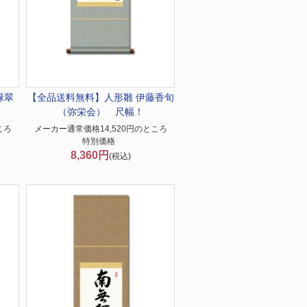
緑翠
【全品送料無料】
人形雛 伊藤香旬
（弥栄会） 尺幅！
ころ
メーカー通常価格14,520円のところ
特別価格
8,360円
(税込)