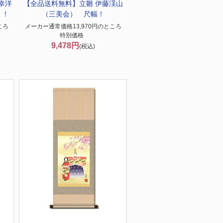
幸洋
【全品送料無料】
立雛 伊藤渓山
】！
（三美会） 尺幅！
ころ
メーカー通常価格13,970円のところ
特別価格
9,478円
(税込)