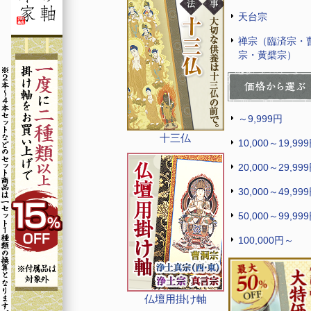
天台宗
禅宗（臨済宗・
宗・黄檗宗）
～9,999円
十三仏
10,000～19,99
20,000～29,99
30,000～49,99
50,000～99,99
100,000円～
仏壇用掛け軸