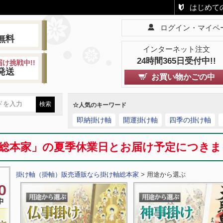
はじめて
ログイン・マイペ
!
無料
インターネット注文
24時間365日受付中!!
け挑戦中!!
発送
お買い物かごの中
☆人気のキーワード
即納掛け軸
開運掛け軸
四季の掛け軸
総本家」の夏季休業日とお届け予定につき
掛け軸（掛軸）販売通販なら掛け軸総本家
> 用途から選ぶ