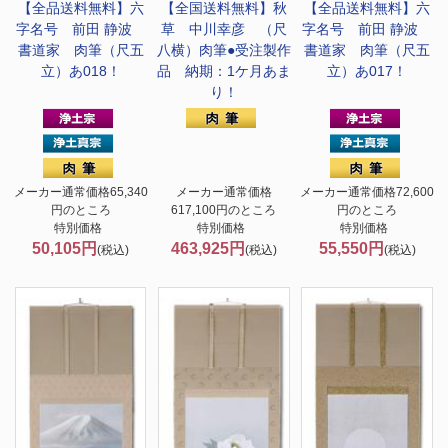
【全品送料無料】
六
【全国送料無料】
秋
【全品送料無料】
六
字名号 前田 静波
草 中川幸彦 （尺
字名号 前田 静波
書道家 肉筆（尺五
八横）肉筆●受注製作
書道家 肉筆（尺五
立）あ018！
品 納期：1ケ月あま
立）あ017！
り！
メーカー通常価格65,340
メーカー通常価格
メーカー通常価格72,600
円のところ
617,100円のところ
円のところ
特別価格
特別価格
特別価格
50,105円
463,925円
55,550円
(税込)
(税込)
(税込)