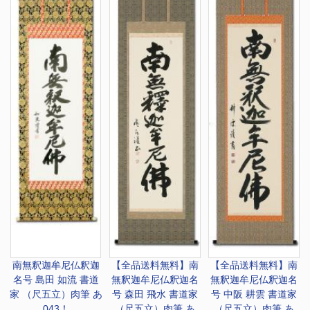
南無釈迦牟尼仏
釈迦
【全品送料無料】南
【全品送料無料】南
名号 島田 如流 書道
無釈迦牟尼仏
釈迦名
無釈迦牟尼仏
釈迦名
家 （尺五立）肉筆 あ
号 森田 飛水 書道家
号 中阪 耕雲 書道家
043！
（尺五立）肉筆 あ
（尺五立）肉筆 あ