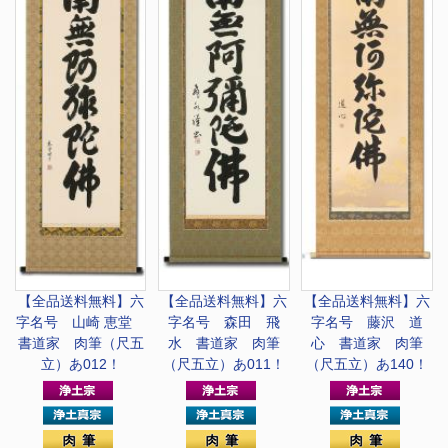
【全品送料無料】
六
【全品送料無料】
六
【全品送料無料】
六
字名号 山崎 恵堂
字名号 森田 飛
字名号 藤沢 道
書道家 肉筆（尺五
水 書道家 肉筆
心 書道家 肉筆
立）あ012！
（尺五立）あ011！
（尺五立）あ140！