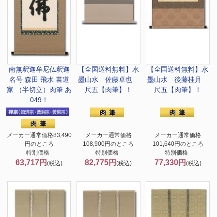
南無釈迦牟尼仏
釈迦
【全国送料無料】
水
【全国送料無料】
水
名号 森田 飛水 書道
墨山水 佐藤卓也
墨山水 後藤桂月
家 （半切立）肉筆 あ
尺五【肉筆】！
尺五【肉筆】！
049！
メーカー通常価格83,490
メーカー通常価格
メーカー通常価格
円のところ
108,900円のところ
101,640円のところ
特別価格
特別価格
特別価格
63,717円
82,775円
77,330円
(税込)
(税込)
(税込)