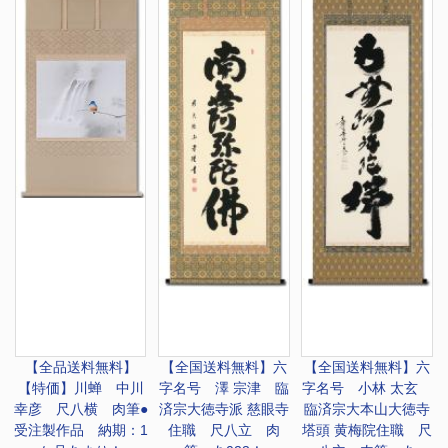
【全品送料無料】
【全国送料無料】
六
【全国送料無料】
六
【特価】
川蝉 中川
字名号 澤 宗津 臨
字名号 小林 太玄
幸彦 尺八横 肉筆●
済宗大徳寺派 慈眼寺
臨済宗大本山大徳寺
受注製作品 納期：1
住職 尺八立 肉
塔頭 黄梅院住職 尺