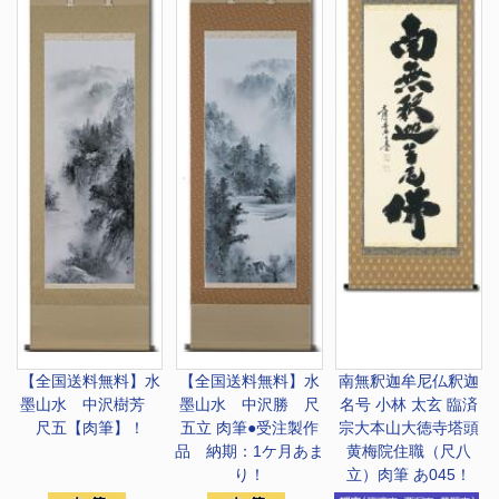
【全国送料無料】
水
【全国送料無料】
水
南無釈迦牟尼仏
釈迦
墨山水 中沢樹芳
墨山水 中沢勝 尺
名号 小林 太玄 臨済
尺五【肉筆】！
五立 肉筆●受注製作
宗大本山大徳寺塔頭
品 納期：1ケ月あま
黄梅院住職（尺八
り！
立）肉筆 あ045！