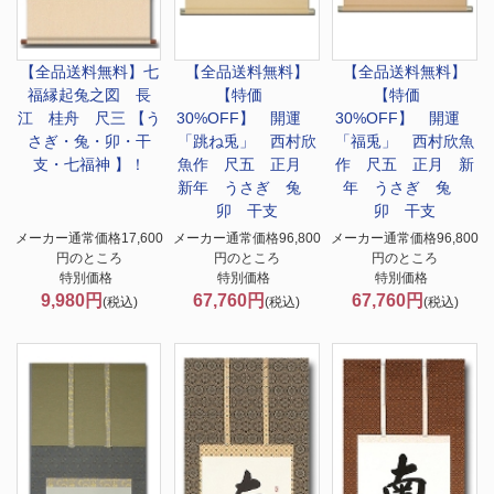
【全品送料無料】
七
【全品送料無料】
【全品送料無料】
福縁起兔之図 長
【特価
【特価
江 桂舟 尺三 【う
30%OFF】 開運
30%OFF】 開運
さぎ・兔・卯・干
「跳ね兎」 西村欣
「福兎」 西村欣魚
支・七福神 】！
魚作 尺五 正月
作 尺五 正月 新
新年 うさぎ 兔
年 うさぎ 兔
卯 干支
卯 干支
メーカー通常価格17,600
メーカー通常価格96,800
メーカー通常価格96,800
円のところ
円のところ
円のところ
特別価格
特別価格
特別価格
9,980円
67,760円
67,760円
(税込)
(税込)
(税込)