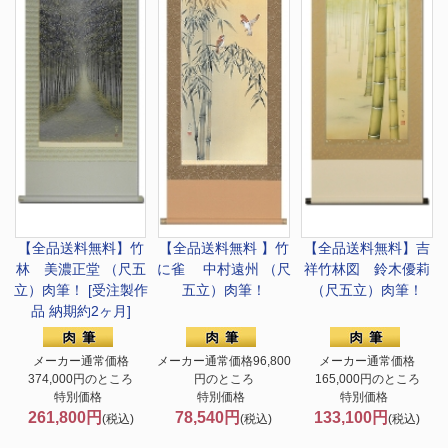
【全品送料無料】
竹
【全品送料無料 】
竹
【全品送料無料】
吉
林 美濃正堂 （尺五
に雀 中村遠州 （尺
祥竹林図 鈴木優莉
立）肉筆！ [受注製作
五立）肉筆！
（尺五立）肉筆！
品 納期約2ヶ月]
メーカー通常価格
メーカー通常価格96,800
メーカー通常価格
374,000円のところ
円のところ
165,000円のところ
特別価格
特別価格
特別価格
261,800円
78,540円
133,100円
(税込)
(税込)
(税込)