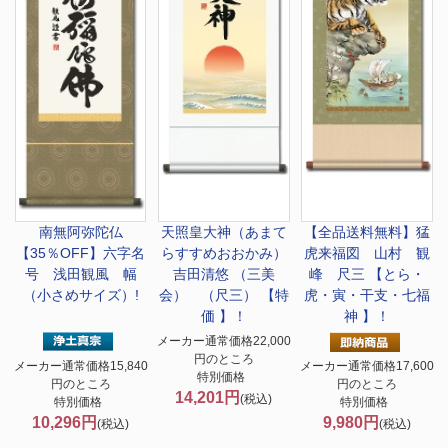
南無阿弥陀仏
天照皇大神（あまて
【全品送料無料】
猛
【35％OFF】六字名
らすすめおおかみ）
虎来福図 山村 観
号 浅田観風 幅
吉田清悠 （三美
峰 尺三 【とら・
（小さめサイズ）!
会） （尺三） 【特
虎・寅・干支・七福
価 】！
神 】！
メーカー通常価格22,000
円のところ
メーカー通常価格15,840
メーカー通常価格17,600
特別価格
円のところ
円のところ
14,201円
(税込)
特別価格
特別価格
10,296円
9,980円
(税込)
(税込)