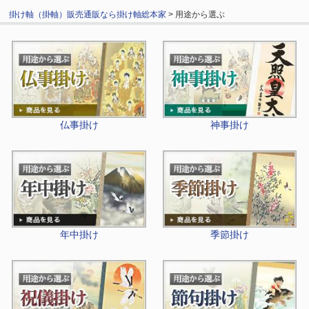
掛け軸（掛軸）販売通販なら掛け軸総本家
> 用途から選ぶ
仏事掛け
神事掛け
年中掛け
季節掛け