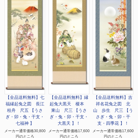
【全品送料無料】
七
【全品送料無料】
縁
【全品送料無料】
吉
福縁起兔之図 長江
起兔大黒天 榎本
祥名花兔之図 北
桂舟 尺五 【うさ
東山 尺三 【うさ
山 歩生 尺三 【う
ぎ・卯・兔・干支・
ぎ・兔・卯・干支・
さぎ・兔・卯・干
七福神 】
大黒天 】！
支・四季花 】！
メーカー通常価格30,800
メーカー通常価格17,600
メーカー通常価格17,600
円のところ
円のところ
円のところ