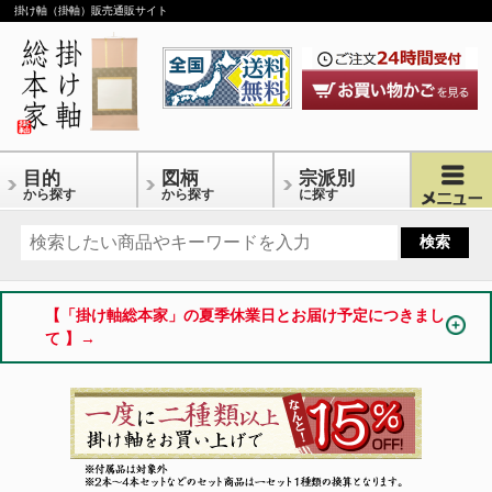
掛け軸（掛軸）販売通販サイト
目的
図柄
宗派別
から探す
から探す
に探す
【「掛け軸総本家」の夏季休業日とお届け予定につきまし
て 】→