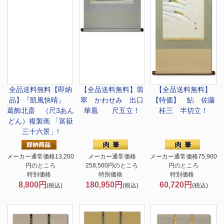
全品送料無料
【即納
【全品送料無料】
翡
【全品送料無料】
品】『凱風快晴』
翠 かわせみ 出口
【特価】 鮎 佐藤
葛飾北斎 （尺3あん
華凰 尺五立！
桂三 半切立！
どん）複製画 「富嶽
三十六景」!
メーカー通常価格13,200
メーカー通常価格
メーカー通常価格75,900
円のところ
258,500円のところ
円のところ
特別価格
特別価格
特別価格
8,800円
180,950円
60,720円
(税込)
(税込)
(税込)