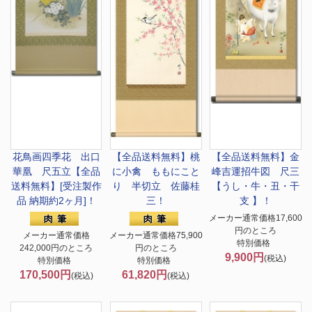
花鳥画
四季花 出口
【全品送料無料】
桃
【全品送料無料】
金
華凰 尺五立【全品
に小禽 ももにこと
峰吉運招牛図 尺三
送料無料】[受注製作
り 半切立 佐藤桂
【うし・牛・丑・干
品 納期約2ヶ月]！
三！
支 】！
メーカー通常価格17,600
円のところ
メーカー通常価格
メーカー通常価格75,900
特別価格
242,000円のところ
円のところ
9,900円
(税込)
特別価格
特別価格
170,500円
61,820円
(税込)
(税込)