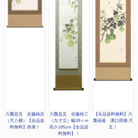
六瓢息災 佐藤純吉
六瓢息災 佐藤桂三
【全品送料無料】
六
（尺八横）【全品送
（九寸立）幅39ｃm
瓢福雀 溝口雨塘 尺
料無料】肉筆！
高さ185cm【全品送
五！
料無料】！