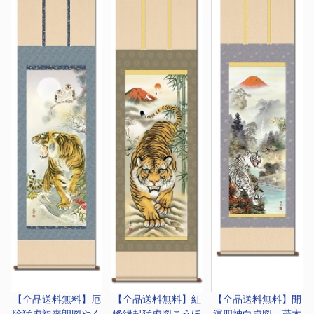
【全品送料無料】
厄
【全品送料無料】
紅
【全品送料無料】
開
除猛虎福来朗図やく
峰縁起猛虎図こうほ
運四神白虎図 茂木