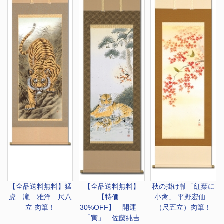
【全品送料無料】
猛
【全品送料無料】
秋の掛け軸「紅葉に
虎 滝 雅洋 尺八
【特価
小禽」 平野宏仙
立 肉筆！
30%OFF】 開運
（尺五立）肉筆！
「寅」 佐藤純吉