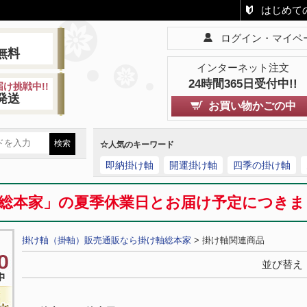
はじめて
ログイン・マイペ
!
無料
インターネット注文
24時間365日受付中!!
け挑戦中!!
発送
お買い物かごの中
☆人気のキーワード
即納掛け軸
開運掛け軸
四季の掛け軸
総本家」の夏季休業日とお届け予定につき
掛け軸（掛軸）販売通販なら掛け軸総本家
> 掛け軸関連商品
並び替え