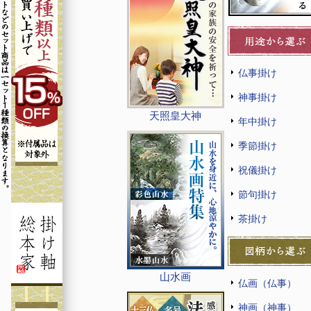
仏事掛け
神事掛け
天照皇大神
年中掛け
季節掛け
祝儀掛け
節句掛け
茶掛け
山水画
仏画（仏事）
神画（神事）