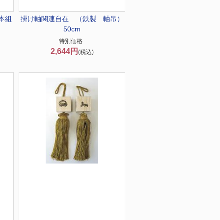
本組
掛け軸関連
自在 （鉄製 軸吊）
50cm
特別価格
2,644円
(税込)