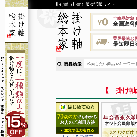
掛け軸（掛軸）販売通販サイト
全商品対象!
全国送料
業界最速お届
最短即日
【「掛け軸
よくあるご質問