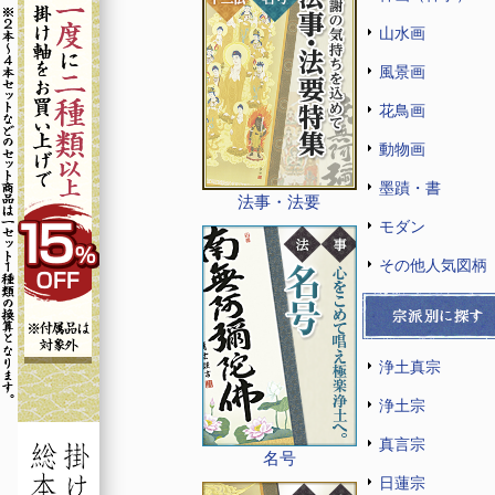
山水画
風景画
花鳥画
動物画
墨蹟・書
法事・法要
モダン
その他人気図柄
浄土真宗
浄土宗
真言宗
名号
日蓮宗