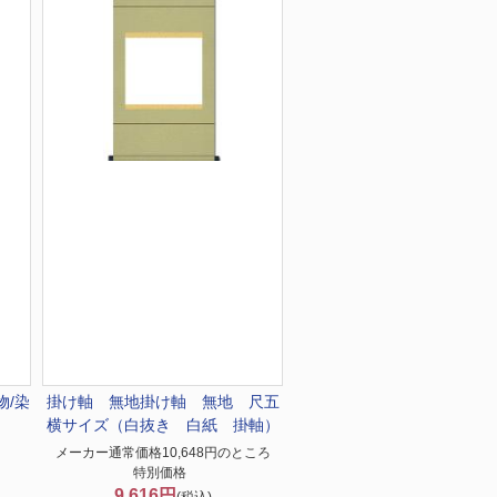
物/染
掛け軸 無地
掛け軸 無地 尺五
横サイズ（白抜き 白紙 掛軸）
メーカー通常価格10,648円のところ
特別価格
9,616円