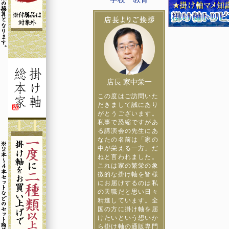
店長 家中栄一
この度はご訪問いた
だきまして誠にあり
がとうございます。
私事で恐縮ですがあ
る講演会の先生にあ
なたの名前は「家の
中が栄える一方」だ
ねと言われました。
これは家の繁栄の象
徴的な掛け軸を皆様
にお届けするのは私
の天職だと思い日々
精進しています。全
国の方に掛け軸を届
けたいという想いか
ら掛け軸の通販専門