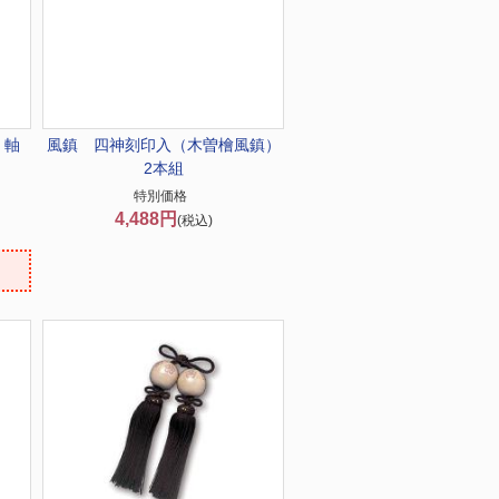
 軸
風鎮 四神刻印入（木曽檜風鎮）
2本組
特別価格
4,488円
(税込)