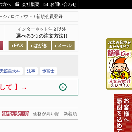
の方へ
会社概要
お問い合わせ
ージ
ログアウト
新規会員登録
インターネット注文以外
選べる3つの注文方法!!
FAX
はがき
メール
天照皇大神
法事
赤富士
まして 】→
価格が安い順
価格が高い順
新着順