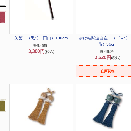
矢筈 （黒竹・両口）100cm
掛け軸関連
自在 （ゴマ竹
吊）36cm
特別価格
3,300円
特別価格
(税込)
3,520円
(税込)
在庫切れ