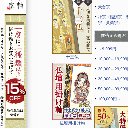
天台宗
禅宗（臨済宗・
宗・黄檗宗）
～9,999円
十三仏
10,000～19,99
20,000～29,99
30,000～49,99
50,000～99,99
100,000円～
仏壇用掛け軸