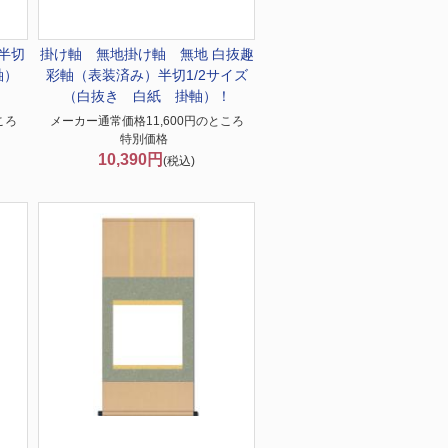
半切
掛け軸 無地
掛け軸 無地 白抜趣
軸）
彩軸（表装済み）半切1/2サイズ
（白抜き 白紙 掛軸）！
ころ
メーカー通常価格11,600円のところ
特別価格
10,390円
(税込)