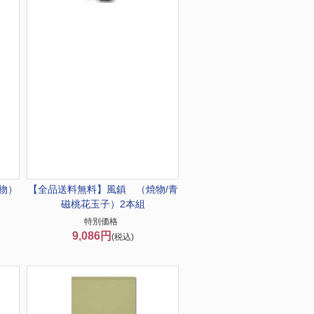
物）
【全品送料無料】
風鎮 （焼物/青
磁桃花玉子）2本組
特別価格
9,086円
(税込)