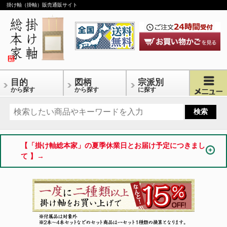
掛け軸（掛軸）販売通販サイト
目的
図柄
宗派別
から探す
から探す
に探す
【「掛け軸総本家」の夏季休業日とお届け予定につきまし
て 】→