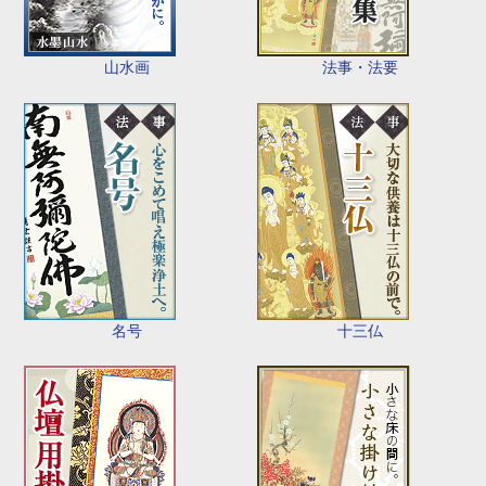
山水画
法事・法要
名号
十三仏