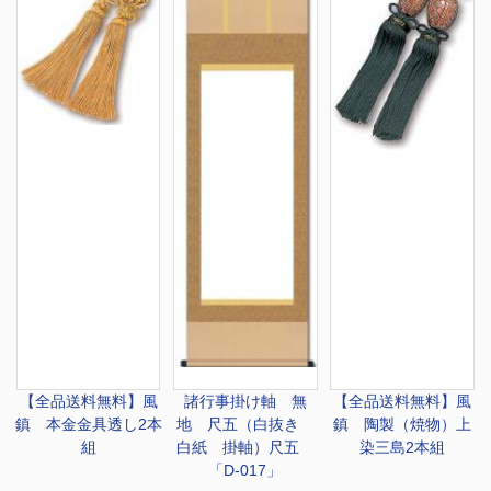
【全品送料無料】
風
諸行事
掛け軸 無
【全品送料無料】
風
鎮 本金金具透し2本
地 尺五（白抜き
鎮 陶製（焼物）上
組
白紙 掛軸）尺五
染三島2本組
「D-017」