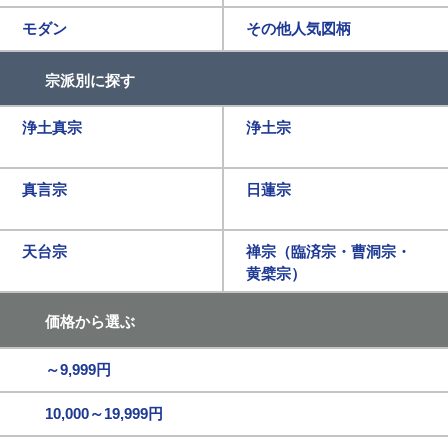
モダン
その他人気図柄
宗派別に探す
浄土真宗
浄土宗
真言宗
日蓮宗
天台宗
禅宗（臨済宗・曹洞宗・
黄檗宗）
価格から選ぶ
～9,999円
10,000～19,999円