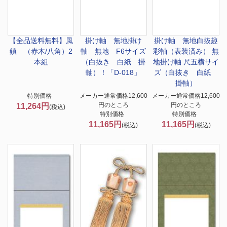
【全品送料無料】
風
掛け軸 無地
掛け
掛け軸 無地
白抜趣
鎮 （赤木/八角）2
軸 無地 F6サイズ
彩軸（表装済み） 無
本組
（白抜き 白紙 掛
地掛け軸 尺五横サイ
軸）！「D-018」
ズ（白抜き 白紙
掛軸）
特別価格
メーカー通常価格12,600
メーカー通常価格12,600
円のところ
円のところ
11,264円
(税込)
特別価格
特別価格
11,165円
11,165円
(税込)
(税込)