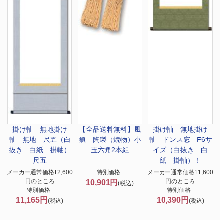
掛け軸 無地
掛け
【全品送料無料】
風
掛け軸 無地
掛け
軸 無地 尺五（白
鎮 陶製（焼物）小
軸 ドンス窓 F6サ
抜き 白紙 掛軸）
玉六角2本組
イズ（白抜き 白
尺五
紙 掛軸）！
メーカー通常価格12,600
特別価格
メーカー通常価格11,600
円のところ
円のところ
10,901円
(税込)
特別価格
特別価格
11,165円
10,390円
(税込)
(税込)