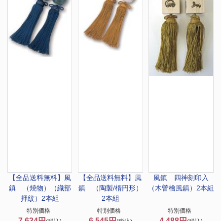
【全品送料無料】
風
【全品送料無料】
風
風鎮 四神刻印入
鎮 （焼物）（織部
鎮 （陶製/楕円形）
（木曽檜風鎮）2本組
押紋）2本組
2本組
特別価格
特別価格
特別価格
7,634円
6,545円
4,488円