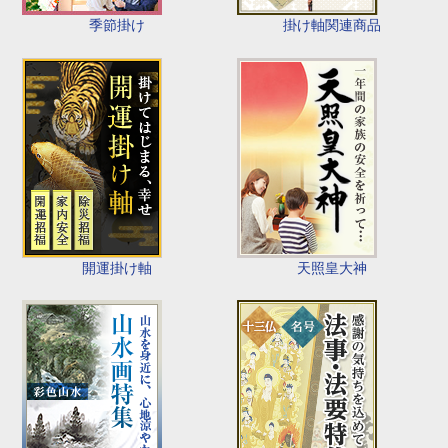
季節掛け
掛け軸関連商品
開運掛け軸
天照皇大神