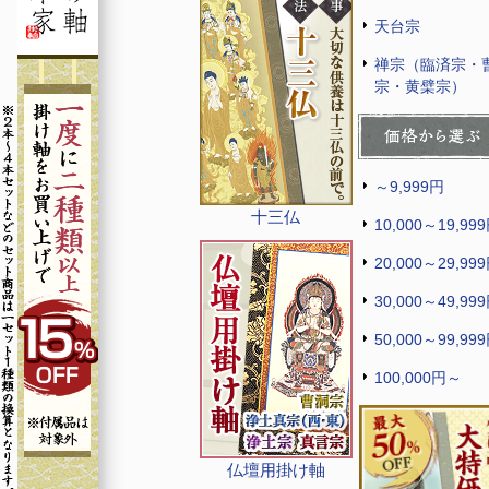
天台宗
禅宗（臨済宗・
宗・黄檗宗）
～9,999円
十三仏
10,000～19,99
20,000～29,99
30,000～49,99
50,000～99,99
100,000円～
仏壇用掛け軸