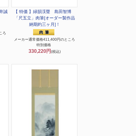
井誠
【 特価 】緑韻渓聲 島田智博
「尺五立」肉筆[オーダー製作品
納期約三ヶ月]！
ころ
メーカー通常価格411,400円のところ
特別価格
330,220円
(税込)