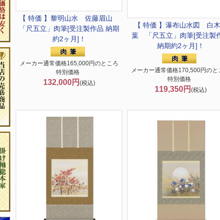
【 特価 】黎明山水 佐藤眉山
【 特価 】瀑布山水図 白
「尺五立」肉筆[受注製作品 納期
葉 「尺五立」肉筆[受注製
約2ヶ月]！
納期約2ヶ月]！
メーカー通常価格165,000円のところ
メーカー通常価格170,500円のと
特別価格
特別価格
132,000円
(税込)
119,350円
(税込)