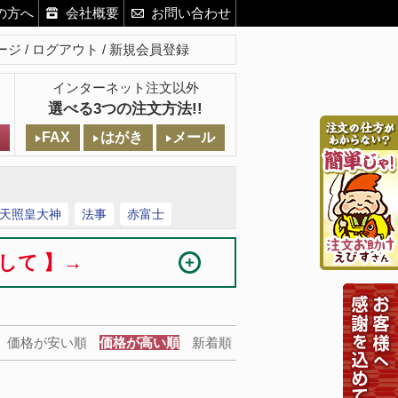
の方へ
会社概要
お問い合わせ
ージ
ログアウト
新規会員登録
インターネット注文以外
選べる3つの注文方法!!
FAX
はがき
メール
天照皇大神
法事
赤富士
まして 】→
価格が安い順
価格が高い順
新着順