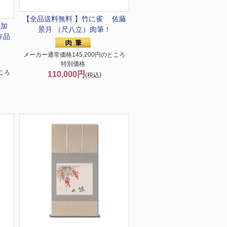
【全品送料無料 】
竹に雀 佐藤
木加
景月 （尺八立）肉筆！
作品
メーカー通常価格145,200円のところ
特別価格
ころ
110,000円
(税込)