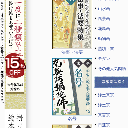
山水画
風景画
花鳥画
動物画
墨蹟・書
法事・法要
モダン
その他人気図柄
浄土真宗
浄土宗
真言宗
名号
日蓮宗