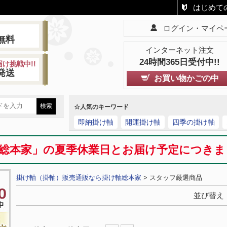
はじめて
ログイン・マイペ
!
無料
インターネット注文
24時間365日受付中!!
け挑戦中!!
発送
お買い物かごの中
☆人気のキーワード
即納掛け軸
開運掛け軸
四季の掛け軸
総本家」の夏季休業日とお届け予定につき
掛け軸（掛軸）販売通販なら掛け軸総本家
> スタッフ厳選商品
並び替え