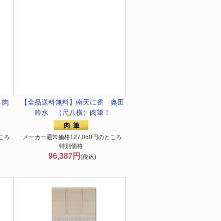
）肉
【全品送料無料】
南天に雀 奥田
吟水 （尺八横）肉筆！
ころ
メーカー通常価格127,050円のところ
特別価格
96,387円
(税込)