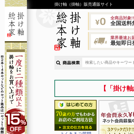
掛け軸（掛軸）販売通販サイト
全商品対象!
全国送料
業界最速お届
最短即日
【「掛け軸
よくあるご質問