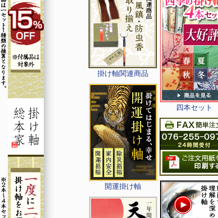
掛け軸関連商品
四本セット
開運掛け軸