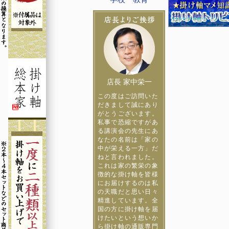
店長 家中栄一
この度はご訪問いた
だきまして誠にあり
がとうございます。
私事で恐縮ですがあ
る講演会の先生にあ
なたの名前は「家の
中が栄える一方」だ
ねと言われました。
これは家の繁栄の象
徴的な掛け軸を皆様
にお届けするのは私
の天職だと思い日々
精進しています。全
国の方に掛け軸を届
けたいという想いか
ら掛け軸の通販専門