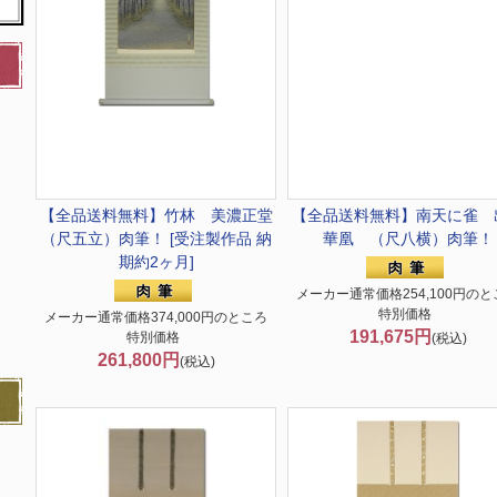
【全品送料無料】
竹林 美濃正堂
【全品送料無料】
南天に雀 
（尺五立）肉筆！ [受注製作品 納
華凰 （尺八横）肉筆！
期約2ヶ月]
メーカー通常価格254,100円のと
特別価格
メーカー通常価格374,000円のところ
191,675円
特別価格
(税込)
261,800円
(税込)