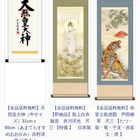
【全品送料無料】
天
【全品送料無料】
【全品送料無料】
赤
照皇大神（中サイ
【即納品】龍上白衣
富士龍虎図 芦田柳
ズ）31cmｘ
観音 井川洋光 尺
草 尺三 【たつ・
90cm（あまてらすす
三 【特価 】 日本製
龍・竜・干支・赤富
めおおかみ）吉村清
士・虎 】