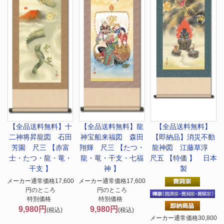
【全品送料無料】
十
【全品送料無料】
龍
【全品送料無料】
二神将昇龍図 石田
神宝船来福図 森田
【即納品】消災不動
芳園 尺三 【赤富
翔輝 尺三 【たつ・
龍神図 江藤草淳
士・たつ・龍・竜・
龍・竜・干支・七福
尺五 【特価 】 日本
干支 】
神 】
製
メーカー通常価格17,600
メーカー通常価格17,600
円のところ
円のところ
特別価格
特別価格
9,980円
9,980円
(税込)
(税込)
メーカー通常価格30,800