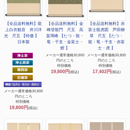
【全品送料無料】
龍
【全品送料無料】
金
【全品送料無料】
赤
上白衣観音 井川洋
峰登龍門 尺五 高
富士龍虎図 芦田柳
光 尺五 【特価 】
畠周峰 【たつ・龍・
草 尺五 【たつ・
日本製
竜・干支・金富士・
龍・竜・干支・赤富
鯉 】
士・虎 】
メーカー通常価格30,800
メーカー通常価格30,800
円のところ
円のところ
特別価格
特別価格
19,800円
17,402円
(税込)
(税込)
メーカー通常価格30,800
円のところ
特別価格
19,800円
(税込)