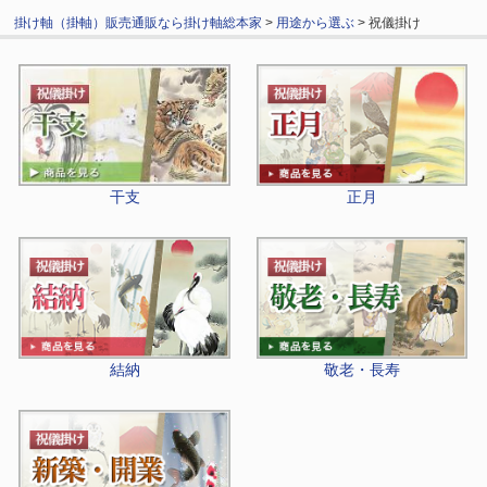
掛け軸（掛軸）販売通販なら掛け軸総本家
>
用途から選ぶ
> 祝儀掛け
干支
正月
結納
敬老・長寿