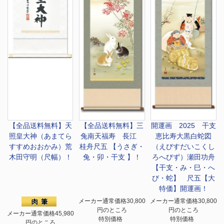
【全品送料無料】
天
【全品送料無料】
三
開運画 2025 干支
照皇大神（あまてら
兔南天福寿 長江
恵比寿大黒白蛇図
すすめおおかみ）荒
桂舟尺五 【うさぎ・
（えびすだいこくし
木田守明（尺幅）！
兔・卯・干支 】！
ろへびず）瀬田功舟
【干支・み・巳・へ
び・蛇】 尺五【大
特価】開運画！
メーカー通常価格30,800
メーカー通常価格30,800
円のところ
円のところ
メーカー通常価格45,980
特別価格
特別価格
円のところ