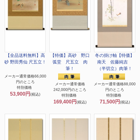
【全品送料無料】
高
【特価】高砂 野口
冬の掛け軸
【特価】
砂 野田秀仙 尺五立！
弧堂 尺五立 肉
南天 佐藤純吉
筆！
（半切立）肉筆！
メーカー通常価格66,000
円のところ
メーカー通常価格
メーカー通常価格88,000
特別価格
242,000円のところ
円のところ
53,900円
(税込)
特別価格
特別価格
169,400円
71,500円
(税込)
(税込)