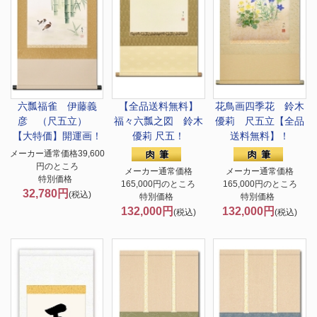
六瓢福雀 伊藤義
【全品送料無料】
花鳥画
四季花 鈴木
彦 （尺五立）
福々六瓢之図 鈴木
優莉 尺五立【全品
【大特価】開運画！
優莉 尺五！
送料無料】！
メーカー通常価格39,600
円のところ
メーカー通常価格
メーカー通常価格
特別価格
165,000円のところ
165,000円のところ
32,780円
(税込)
特別価格
特別価格
132,000円
132,000円
(税込)
(税込)