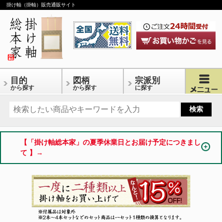
掛け軸（掛軸）販売通販サイト
目的
図柄
宗派別
から探す
から探す
に探す
【「掛け軸総本家」の夏季休業日とお届け予定につきまし
て 】→