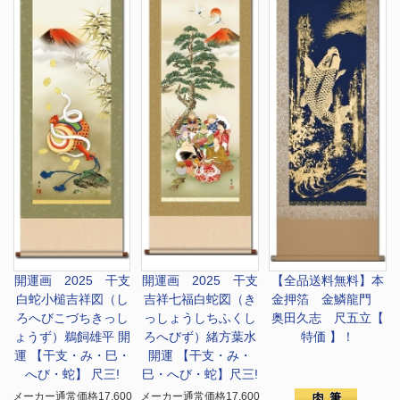
開運画 2025 干支
開運画 2025 干支
【全品送料無料】
本
白蛇小槌吉祥図（し
吉祥七福白蛇図（き
金押箔 金鱗龍門
ろへびこづちきっし
っしょうしちふくし
奥田久志 尺五立【
ょうず）鵜飼雄平 開
ろへびず）緒方葉水
特価 】！
運 【干支・み・巳・
開運 【干支・み・
へび・蛇】 尺三!
巳・へび・蛇】尺三!
メーカー通常価格17,600
メーカー通常価格17,600