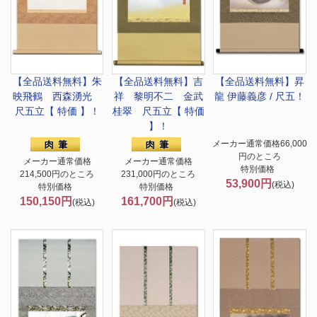
【全品送料無料】
朱
【全品送料無料】
吉
【全品送料無料】
昇
映飛鶴 西森湧光
祥 黎明不二 金武
龍 伊藤義彦 / 尺五！
尺五立【 特価 】！
桂翠 尺五立【 特価
】！
メーカー通常価格66,000
円のところ
メーカー通常価格
メーカー通常価格
特別価格
214,500円のところ
231,000円のところ
53,900円
(税込)
特別価格
特別価格
150,150円
161,700円
(税込)
(税込)