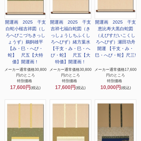
開運画 2025 干支
開運画 2025 干支
開運画 2025 干支
白蛇小槌吉祥図（し
吉祥七福白蛇図（き
恵比寿大黒白蛇図
ろへびこづちきっし
っしょうしちふくし
（えびすだいこくし
ょうず）鵜飼雄平
ろへびず）緒方葉水
ろへびず）瀬田功舟
【み・巳・へび・
【干支・み・巳・へ
開運 【干支・み・
蛇】 尺五【大特
び・蛇】 尺五【大
巳・へび・蛇】尺三!
価】開運画！
特価】開運画！
メーカー通常価格30,800
メーカー通常価格30,800
メーカー通常価格17,600
円のところ
円のところ
円のところ
特別価格
特別価格
特別価格
17,600円
17,600円
10,000円
(税込)
(税込)
(税込)