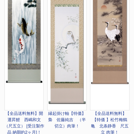
【全品送料無料】
開
縁起掛け軸
【特価】
【全品送料無料】
運昇鯉 西嶋和文
梟 佐藤純吉 （半
【特価 】松竹梅鶴
（尺五立） [受注製作
切立）肉筆！
亀 北条静香 尺五
品 納期約2ヶ月]！
立 肉筆！